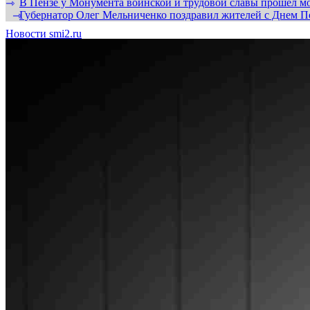
В Пензе у Монумента воинской и трудовой славы прошел мо
⇾
Губернатор Олег Мельниченко поздравил жителей с Днем П
⇾
Новости smi2.ru