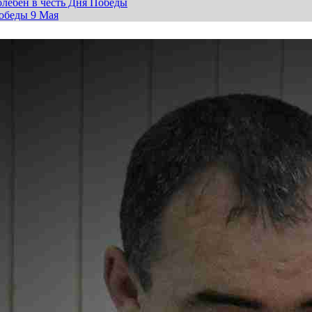
лебен в честь Дня Победы
обеды 9 Мая