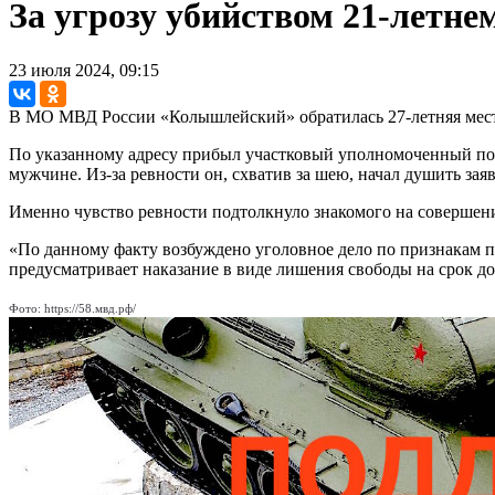
За угрозу убийством 21-летне
23 июля 2024, 09:15
В МО МВД России «Колышлейский» обратилась 27-летняя местн
По указанному адресу прибыл участковый уполномоченный пол
мужчине. Из-за ревности он, схватив за шею, начал душить зая
Именно чувство ревности подтолкнуло знакомого на совершени
«По данному факту возбуждено уголовное дело по признакам пр
предусматривает наказание в виде лишения свободы на срок до
Фото: https://58.мвд.рф/