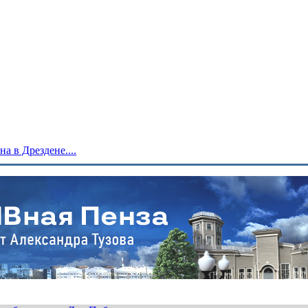
 в Дрездене....