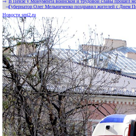
В Пензе у Монумента воинской и трудовой славы прошел мо
⇾
Губернатор Олег Мельниченко поздравил жителей с Днем П
⇾
Новости smi2.ru