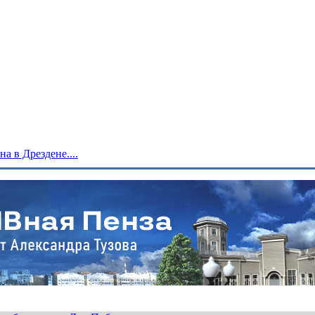
 в Дрездене....