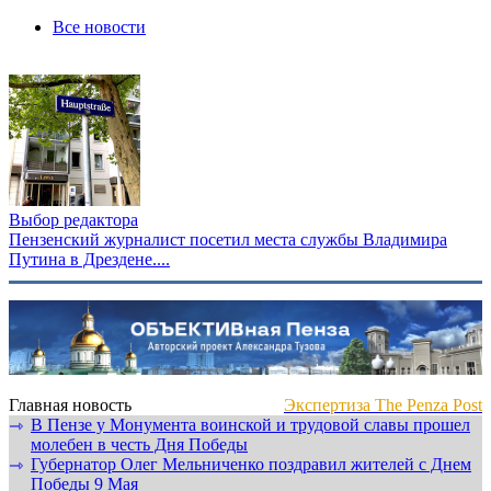
Все новости
Выбор редактора
Пензенский журналист посетил места службы Владимира
Путина в Дрездене....
Главная новость
Экспертиза The Penza Post
В Пензе у Монумента воинской и трудовой славы прошел
⇾
молебен в честь Дня Победы
Губернатор Олег Мельниченко поздравил жителей с Днем
⇾
Победы 9 Мая