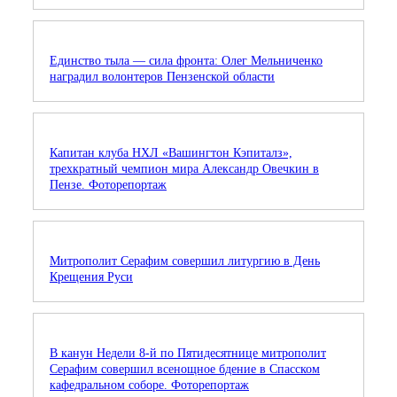
Единство тыла — сила фронта: Олег Мельниченко
наградил волонтеров Пензенской области
Капитан клуба НХЛ «Вашингтон Кэпиталз»,
трехкратный чемпион мира Александр Овечкин в
Пензе. Фоторепортаж
Митрополит Серафим совершил литургию в День
Крещения Руси
В канун Недели 8-й по Пятидесятнице митрополит
Серафим совершил всенощное бдение в Спасском
кафедральном соборе. Фоторепортаж