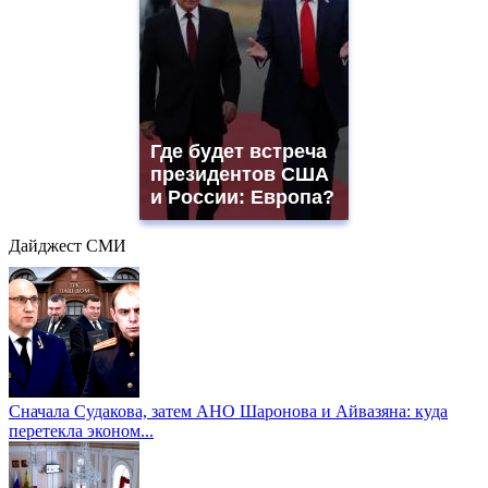
Где будет встреча
президентов США
и России: Европа?
Дайджест СМИ
Сначала Судакова, затем АНО Шаронова и Айвазяна: куда
перетекла эконом...