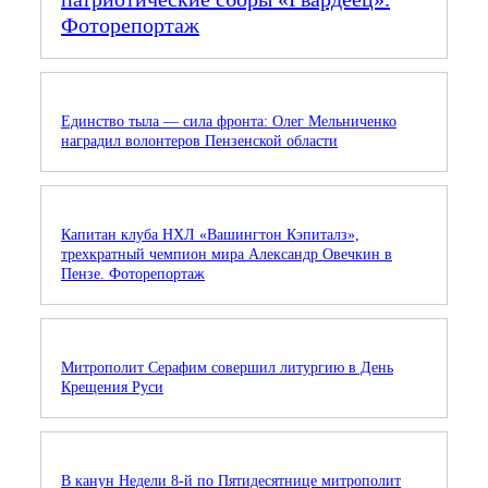
Фоторепортаж
Единство тыла — сила фронта: Олег Мельниченко
наградил волонтеров Пензенской области
Капитан клуба НХЛ «Вашингтон Кэпиталз»,
трехкратный чемпион мира Александр Овечкин в
Пензе. Фоторепортаж
Митрополит Серафим совершил литургию в День
Крещения Руси
В канун Недели 8-й по Пятидесятнице митрополит