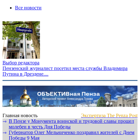
Все новости
Выбор редактора
Пензенский журналист посетил места службы Владимира
Путина в Дрездене....
Главная новость
Экспертиза The Penza Post
В Пензе у Монумента воинской и трудовой славы прошел
⇾
молебен в честь Дня Победы
Губернатор Олег Мельниченко поздравил жителей с Днем
⇾
Победы 9 Мая