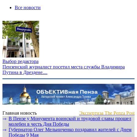
Все новости
Выбор редактора
Пензенский журналист посетил места службы Владимира
Путина в Дрездене....
Главная новость
Экспертиза The Penza Post
В Пензе у Монумента воинской и трудовой славы прошел
⇾
молебен в честь Дня Победы
Губернатор Олег Мельниченко поздравил жителей с Днем
⇾
Победы 9 Мая