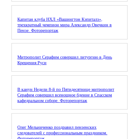
Капитан клуба НХЛ «Вашингтон Кэпиталз»,
трехкратный чемпион мира Александр Овечкин в
Пензе. Фоторепортаж
Митрополит Серафим совершил литургию в День
Крещения Руси
В канун Недели 8-й по Пятидесятнице митрополит
Серафим совершил всенощное бдение в Спасском
кафедральном соборе. Фоторепортаж
Олег Мельниченко поздравил пензенских
следователей с профессиональным праздником.
Фоторепортаж