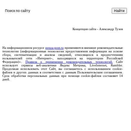
Концепция сайта - Александр Тузов
На информационном ресурсе
penza-post.ru
применяются внешние рекомендательные
технологии (информационные технологии предоставления информации на основе
сбора, систематизации и анализа сведений, относящихся к предпочтениям
пользователей сети «Интернет», находящихся на территории Российской
Федерации)».
Правила о применении рекомендательных технологий.
Сайт
использует сервисы веб-аналитики Яндекс Метрика, LiveInternet, Rambler.
Продолжая использовать этот Сайт, вы соглашаетесь с использованием cookie-
файлов и других данных в соответствии с данным Пользовательским соглашением.
Срок обработки персональных данных при помощи cookie-файлов составляет 14
дней.