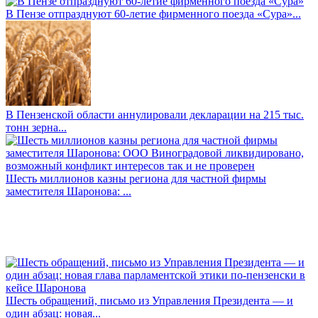
В Пензе отпразднуют 60-летие фирменного поезда «Сура»...
В Пензенской области аннулировали декларации на 215 тыс.
тонн зерна...
Шесть миллионов казны региона для частной фирмы
заместителя Шаронова: ...
Шесть обращений, письмо из Управления Президента — и
один абзац: новая...