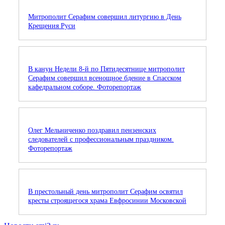
Митрополит Серафим совершил литургию в День
Крещения Руси
В канун Недели 8-й по Пятидесятнице митрополит
Серафим совершил всенощное бдение в Спасском
кафедральном соборе. Фоторепортаж
Олег Мельниченко поздравил пензенских
следователей с профессиональным праздником.
Фоторепортаж
В престольный день митрополит Серафим освятил
кресты строящегося храма Евфросинии Московской