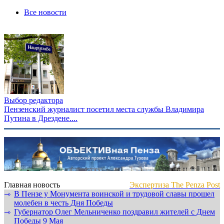
Все новости
Выбор редактора
Пензенский журналист посетил места службы Владимира
Путина в Дрездене....
Главная новость
Экспертиза The Penza Post
В Пензе у Монумента воинской и трудовой славы прошел
⇾
молебен в честь Дня Победы
Губернатор Олег Мельниченко поздравил жителей с Днем
⇾
Победы 9 Мая