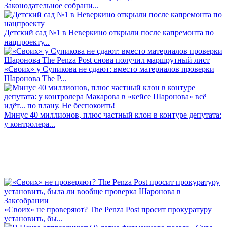
Законодательное собрани...
Детский сад №1 в Неверкино открыли после капремонта по
нацпроекту...
«Своих» у Супикова не сдают: вместо материалов проверки
Шаронова The P...
Минус 40 миллионов, плюс частный клон в контуре депутата:
у контролера...
«Своих» не проверяют? The Penza Post просит прокуратуру
установить, бы...