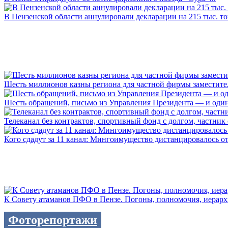
В Пензенской области аннулировали декларации на 215 тыс. тон
Шесть миллионов казны региона для частной фирмы заместител
Шесть обращений, письмо из Управления Президента — и один а
Телеканал без контрактов, спортивный фонд с долгом, частник с 
Кого сдадут за 11 канал: Мингоимущество дистанцировалось от 
К Совету атаманов ПФО в Пензе. Погоны, полномочия, иерархии
Фоторепортажи