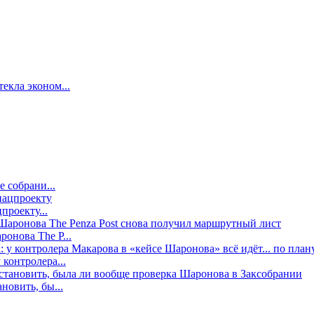
екла эконом...
е собрани...
проекту...
онова The P...
контролера...
новить, бы...