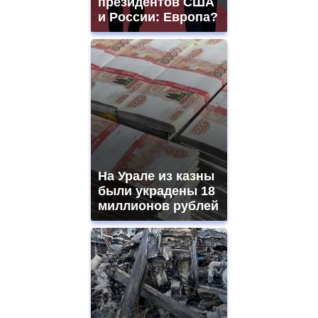
президентов США
и России: Европа?
На Урале из казны
были украдены 18
миллионов рублей