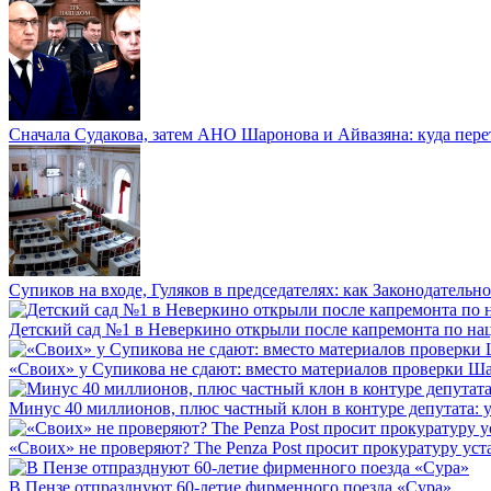
Сначала Судакова, затем АНО Шаронова и Айвазяна: куда перет
Супиков на входе, Гуляков в председателях: как Законодательно
Детский сад №1 в Неверкино открыли после капремонта по нац
«Своих» у Супикова не сдают: вместо материалов проверки Шар
Минус 40 миллионов, плюс частный клон в контуре депутата: у 
«Своих» не проверяют? The Penza Post просит прокуратуру уста
В Пензе отпразднуют 60-летие фирменного поезда «Сура»...