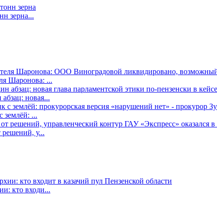
н зерна...
я Шаронова: ...
бзац: новая...
землёй: ...
решений, у...
: кто входи...