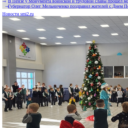
В Пензе у Монумента воинской и трудовой славы прошел мо
⇾
Губернатор Олег Мельниченко поздравил жителей с Днем П
⇾
Новости smi2.ru