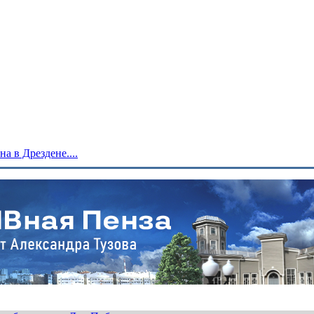
 в Дрездене....