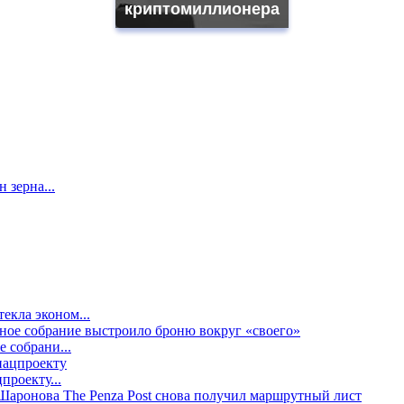
криптомиллионера
 зерна...
екла эконом...
е собрани...
проекту...