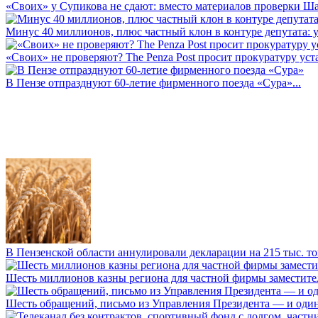
«Своих» у Супикова не сдают: вместо материалов проверки Шар
Минус 40 миллионов, плюс частный клон в контуре депутата: у 
«Своих» не проверяют? The Penza Post просит прокуратуру уста
В Пензе отпразднуют 60-летие фирменного поезда «Сура»...
В Пензенской области аннулировали декларации на 215 тыс. тон
Шесть миллионов казны региона для частной фирмы заместител
Шесть обращений, письмо из Управления Президента — и один а