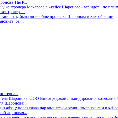
онова The P...
контролера...
новить, бы...
н зерна...
я Шаронова: ...
бзац: новая...