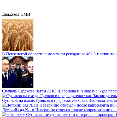
Дайджест СМИ
В Пензенской области намолотили рекордные 462,3 тысячи тонн
Сначала Судакова, затем АНО Шаронова и Айвазяна: куда перет
Супиков на входе, Гуляков в председателях: как Законодательно
Детский сад №1 в Неверкино открыли после капремонта по нац