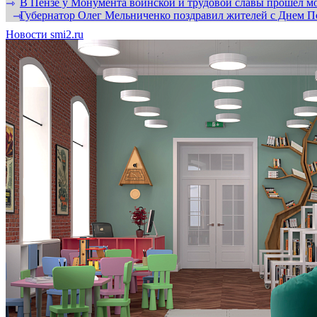
В Пензе у Монумента воинской и трудовой славы прошел мо
⇾
Губернатор Олег Мельниченко поздравил жителей с Днем П
⇾
Новости smi2.ru