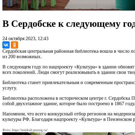
В Сердобске к следующему го
24 октября 2023, 12:43
Сердобская центральная районная библиотека вошла в число п
из 200 возможных.
В следующем году по нацпроекту «Культура» в здании обновя
всех поколений. Люди смогут реализовывать в здании свои тво
Библиотека станет привлекательным и современным пространств
услугу.
Библиотека расположена в историческом центре г. Сердобска П
собой двухэтажное здание, которое было построено в 1867 году
Напомним, что всего конкурсный отбор регионов на модерниз
культуры РФ. Благодаря нацпроекту «Культура» в Пензенском 
Фото: https://minkult.pnzreg.ru/