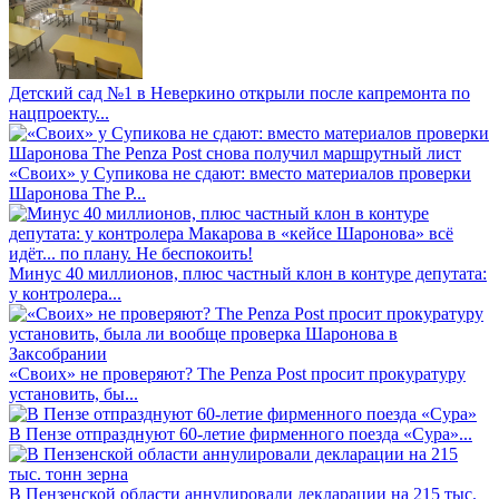
Детский сад №1 в Неверкино открыли после капремонта по
нацпроекту...
«Своих» у Супикова не сдают: вместо материалов проверки
Шаронова The P...
Минус 40 миллионов, плюс частный клон в контуре депутата:
у контролера...
«Своих» не проверяют? The Penza Post просит прокуратуру
установить, бы...
В Пензе отпразднуют 60-летие фирменного поезда «Сура»...
В Пензенской области аннулировали декларации на 215 тыс.