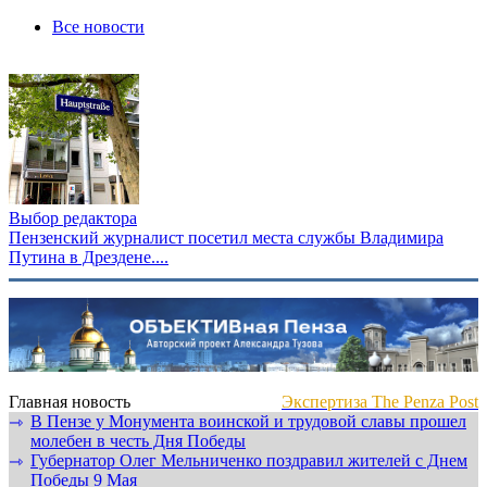
Все новости
Выбор редактора
Пензенский журналист посетил места службы Владимира
Путина в Дрездене....
Главная новость
Экспертиза The Penza Post
В Пензе у Монумента воинской и трудовой славы прошел
⇾
молебен в честь Дня Победы
Губернатор Олег Мельниченко поздравил жителей с Днем
⇾
Победы 9 Мая