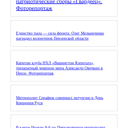
патриотические сборы «Гвардеец».
Фоторепортаж
Единство тыла — сила фронта: Олег Мельниченко
наградил волонтеров Пензенской области
Капитан клуба НХЛ «Вашингтон Кэпиталз»,
трехкратный чемпион мира Александр Овечкин в
Пензе. Фоторепортаж
Митрополит Серафим совершил литургию в День
Крещения Руси
В канун Недели 8-й по Пятидесятнице митрополит