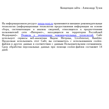
Концепция сайта - Александр Тузов
На информационном ресурсе
penza-post.ru
применяются внешние рекомендательные
технологии (информационные технологии предоставления информации на основе
сбора, систематизации и анализа сведений, относящихся к предпочтениям
пользователей сети «Интернет», находящихся на территории Российской
Федерации)».
Правила о применении рекомендательных технологий.
Сайт
использует сервисы веб-аналитики Яндекс Метрика, LiveInternet, Rambler.
Продолжая использовать этот Сайт, вы соглашаетесь с использованием cookie-
файлов и других данных в соответствии с данным Пользовательским соглашением.
Срок обработки персональных данных при помощи cookie-файлов составляет 14
дней.