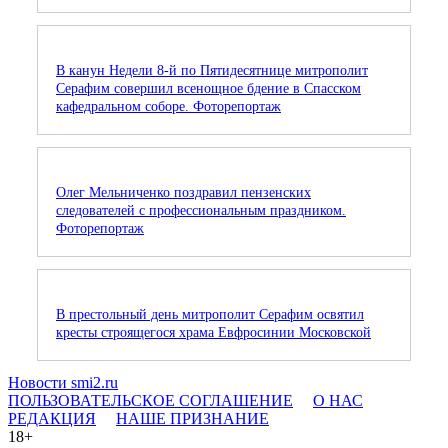
В канун Недели 8-й по Пятидесятнице митрополит
Серафим совершил всенощное бдение в Спасском
кафедральном соборе. Фоторепортаж
Олег Мельниченко поздравил пензенских
следователей с профессиональным праздником.
Фоторепортаж
В престольный день митрополит Серафим освятил
кресты строящегося храма Евфросинии Московской
Новости smi2.ru
ПОЛЬЗОВАТЕЛЬСКОЕ СОГЛАШЕНИЕ
О НАС
РЕДАКЦИЯ
НАШЕ ПРИЗНАНИЕ
18+