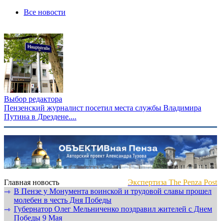
Все новости
Выбор редактора
Пензенский журналист посетил места службы Владимира
Путина в Дрездене....
Главная новость
Экспертиза The Penza Post
В Пензе у Монумента воинской и трудовой славы прошел
⇾
молебен в честь Дня Победы
Губернатор Олег Мельниченко поздравил жителей с Днем
⇾
Победы 9 Мая