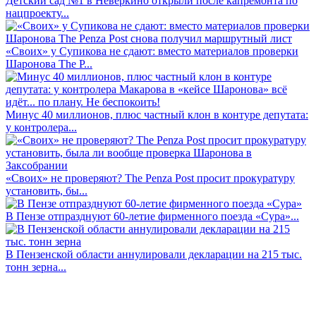
Детский сад №1 в Неверкино открыли после капремонта по
нацпроекту...
«Своих» у Супикова не сдают: вместо материалов проверки
Шаронова The P...
Минус 40 миллионов, плюс частный клон в контуре депутата:
у контролера...
«Своих» не проверяют? The Penza Post просит прокуратуру
установить, бы...
В Пензе отпразднуют 60-летие фирменного поезда «Сура»...
В Пензенской области аннулировали декларации на 215 тыс.
тонн зерна...