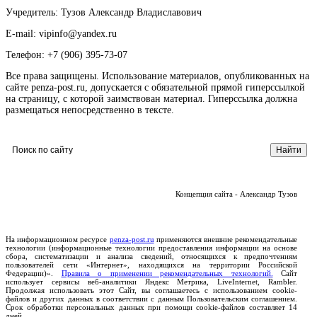
Учредитель: Тузов Александр Владиславович
E-mail: vipinfo@yandex.ru
Телефон: +7 (906) 395-73-07
Все права защищены. Использование материалов, опубликованных на
сайте penza-post.ru, допускается с обязательной прямой гиперссылкой
на страницу, с которой заимствован материал. Гиперссылка должна
размещаться непосредственно в тексте.
Концепция сайта - Александр Тузов
На информационном ресурсе
penza-post.ru
применяются внешние рекомендательные
технологии (информационные технологии предоставления информации на основе
сбора, систематизации и анализа сведений, относящихся к предпочтениям
пользователей сети «Интернет», находящихся на территории Российской
Федерации)».
Правила о применении рекомендательных технологий.
Сайт
использует сервисы веб-аналитики Яндекс Метрика, LiveInternet, Rambler.
Продолжая использовать этот Сайт, вы соглашаетесь с использованием cookie-
файлов и других данных в соответствии с данным Пользовательским соглашением.
Срок обработки персональных данных при помощи cookie-файлов составляет 14
дней.