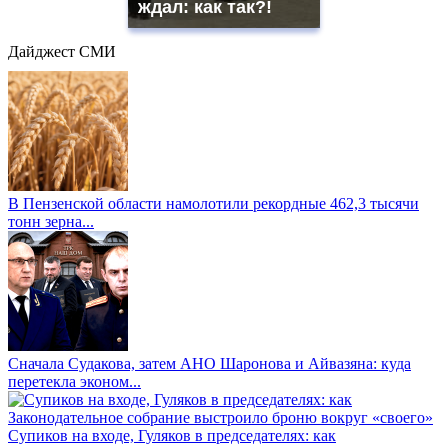
ждал: как так?!
Дайджест СМИ
В Пензенской области намолотили рекордные 462,3 тысячи
тонн зерна...
Сначала Судакова, затем АНО Шаронова и Айвазяна: куда
перетекла эконом...
Супиков на входе, Гуляков в председателях: как