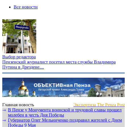
Все новости
Выбор редактора
Пензенский журналист посетил места службы Владимира
Путина в Дрездене....
Главная новость
Экспертиза The Penza Post
В Пензе у Монумента воинской и трудовой славы прошел
⇾
молебен в честь Дня Победы
Губернатор Олег Мельниченко поздравил жителей с Днем
⇾
Победы 9 Мая