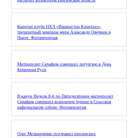
наградил волонтеров Пензенской области
Капитан клуба НХЛ «Вашингтон Кэпиталз»,
трехкратный чемпион мира Александр Овечкин в
Пензе. Фоторепортаж
Митрополит Серафим совершил литургию в День
Крещения Руси
В канун Недели 8-й по Пятидесятнице митрополит
Серафим совершил всенощное бдение в Спасском
кафедральном соборе. Фоторепортаж
Олег Мельниченко поздравил пензенских