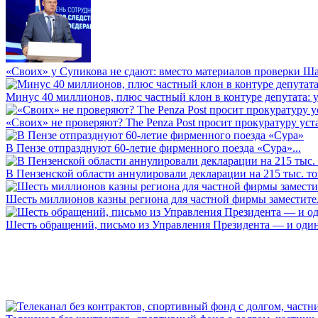
«Своих» у Супикова не сдают: вместо материалов проверки Шар
Минус 40 миллионов, плюс частный клон в контуре депутата: у 
«Своих» не проверяют? The Penza Post просит прокуратуру уста
В Пензе отпразднуют 60-летие фирменного поезда «Сура»...
В Пензенской области аннулировали декларации на 215 тыс. тон
Шесть миллионов казны региона для частной фирмы заместител
Шесть обращений, письмо из Управления Президента — и один а