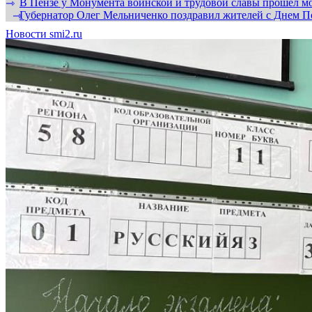
В Пензе у Монумента воинской и трудовой славы прошел мо
⇾
Губернатор Олег Мельниченко поздравил жителей с Днем П
⇾
Новости smi2.ru