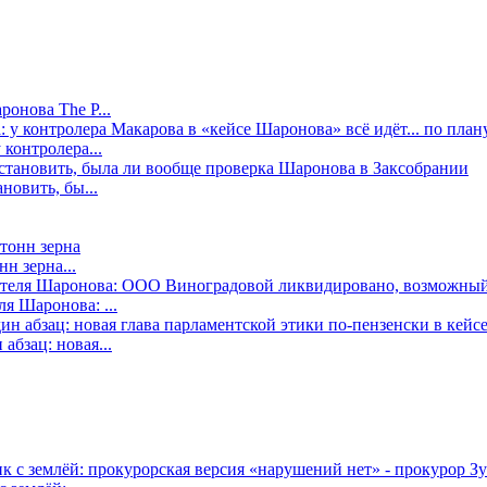
онова The P...
контролера...
новить, бы...
н зерна...
я Шаронова: ...
бзац: новая...