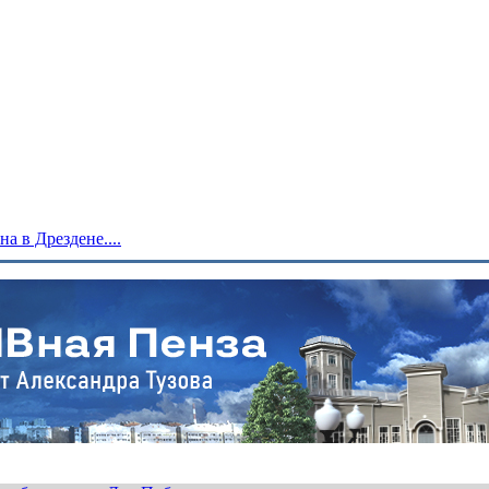
 в Дрездене....