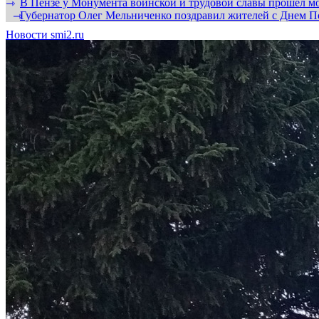
В Пензе у Монумента воинской и трудовой славы прошел мо
⇾
Губернатор Олег Мельниченко поздравил жителей с Днем П
⇾
Новости smi2.ru