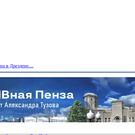
 в Дрездене....