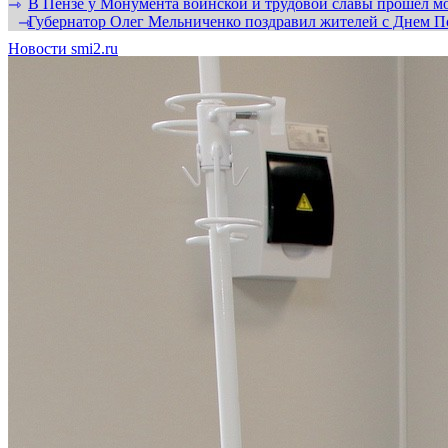
В Пензе у Монумента воинской и трудовой славы прошел мо
⇾
Губернатор Олег Мельниченко поздравил жителей с Днем П
⇾
Новости smi2.ru