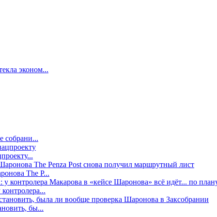
екла эконом...
е собрани...
проекту...
онова The P...
контролера...
новить, бы...