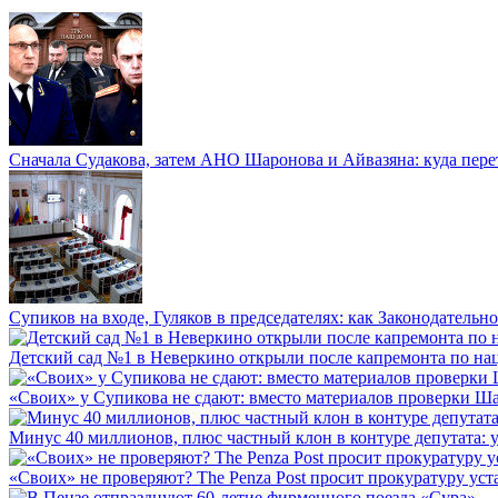
Сначала Судакова, затем АНО Шаронова и Айвазяна: куда перет
Супиков на входе, Гуляков в председателях: как Законодательно
Детский сад №1 в Неверкино открыли после капремонта по нац
«Своих» у Супикова не сдают: вместо материалов проверки Шар
Минус 40 миллионов, плюс частный клон в контуре депутата: у 
«Своих» не проверяют? The Penza Post просит прокуратуру уста