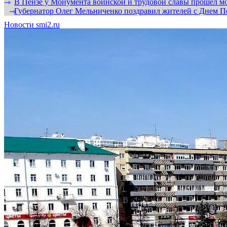
В Пензе у Монумента воинской и трудовой славы прошел мо
⇾
Губернатор Олег Мельниченко поздравил жителей с Днем П
⇾
Новости smi2.ru