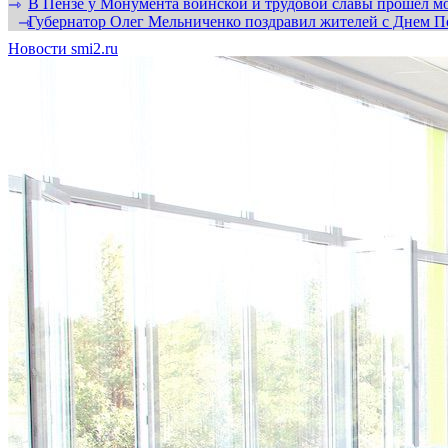
В Пензе у Монумента воинской и трудовой славы прошел мо
⇾
Губернатор Олег Мельниченко поздравил жителей с Днем П
⇾
Новости smi2.ru