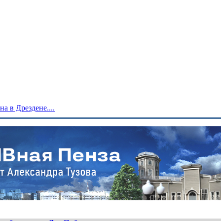
 в Дрездене....