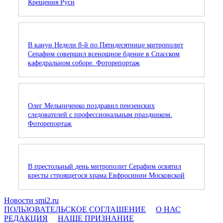
Крещения Руси
В канун Недели 8-й по Пятидесятнице митрополит
Серафим совершил всенощное бдение в Спасском
кафедральном соборе. Фоторепортаж
Олег Мельниченко поздравил пензенских
следователей с профессиональным праздником.
Фоторепортаж
В престольный день митрополит Серафим освятил
кресты строящегося храма Евфросинии Московской
Новости smi2.ru
ПОЛЬЗОВАТЕЛЬСКОЕ СОГЛАШЕНИЕ
О НАС
РЕДАКЦИЯ
НАШЕ ПРИЗНАНИЕ