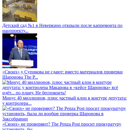
Детский сад №1 в Неверкино открыли после капремонта по
нацпроекту...
«Своих» у Супикова не сдают: вместо материалов проверки
Шаронова The P...
Минус 40 миллионов, плюс частный клон в контуре депутата:
у контролера...
«Своих» не проверяют? The Penza Post просит прокуратуру
установить, бы...