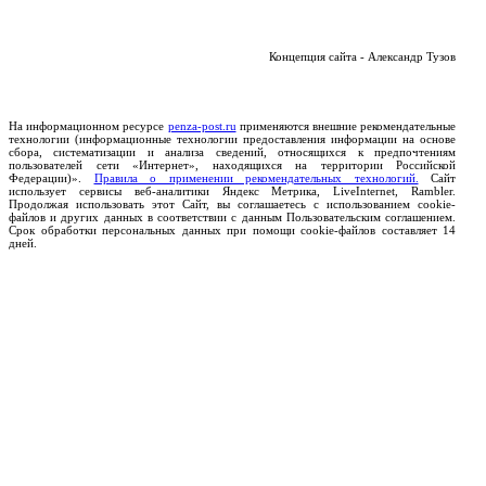
Концепция сайта - Александр Тузов
На информационном ресурсе
penza-post.ru
применяются внешние рекомендательные
технологии (информационные технологии предоставления информации на основе
сбора, систематизации и анализа сведений, относящихся к предпочтениям
пользователей сети «Интернет», находящихся на территории Российской
Федерации)».
Правила о применении рекомендательных технологий.
Сайт
использует сервисы веб-аналитики Яндекс Метрика, LiveInternet, Rambler.
Продолжая использовать этот Сайт, вы соглашаетесь с использованием cookie-
файлов и других данных в соответствии с данным Пользовательским соглашением.
Срок обработки персональных данных при помощи cookie-файлов составляет 14
дней.