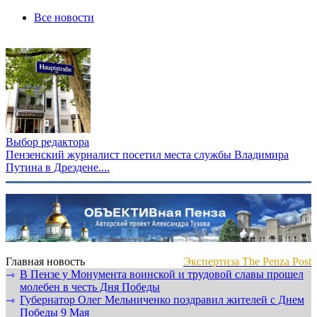
Все новости
Выбор редактора
Пензенский журналист посетил места службы Владимира
Путина в Дрездене....
Главная новость
Экспертиза The Penza Post
В Пензе у Монумента воинской и трудовой славы прошел
⇾
молебен в честь Дня Победы
Губернатор Олег Мельниченко поздравил жителей с Днем
⇾
Победы 9 Мая