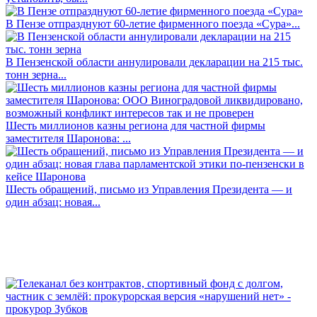
В Пензе отпразднуют 60-летие фирменного поезда «Сура»...
В Пензенской области аннулировали декларации на 215 тыс.
тонн зерна...
Шесть миллионов казны региона для частной фирмы
заместителя Шаронова: ...
Шесть обращений, письмо из Управления Президента — и
один абзац: новая...