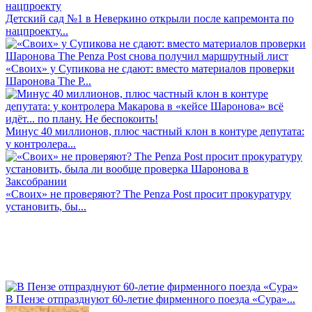
Детский сад №1 в Неверкино открыли после капремонта по
нацпроекту...
«Своих» у Супикова не сдают: вместо материалов проверки
Шаронова The P...
Минус 40 миллионов, плюс частный клон в контуре депутата:
у контролера...
«Своих» не проверяют? The Penza Post просит прокуратуру
установить, бы...
В Пензе отпразднуют 60-летие фирменного поезда «Сура»...