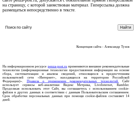
сайте penza-post.ru, допускается с обязательной прямой гиперссылкой
на страницу, с которой заимствован материал. Гиперссылка должна
размещаться непосредственно в тексте.
Концепция сайта - Александр Тузов
На информационном ресурсе
penza-post.ru
применяются внешние рекомендательные
технологии (информационные технологии предоставления информации на основе
сбора, систематизации и анализа сведений, относящихся к предпочтениям
пользователей сети «Интернет», находящихся на территории Российской
Федерации)».
Правила о применении рекомендательных технологий.
Сайт
использует сервисы веб-аналитики Яндекс Метрика, LiveInternet, Rambler.
Продолжая использовать этот Сайт, вы соглашаетесь с использованием cookie-
файлов и других данных в соответствии с данным Пользовательским соглашением.
Срок обработки персональных данных при помощи cookie-файлов составляет 14
дней.