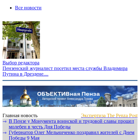
Все новости
Выбор редактора
Пензенский журналист посетил места службы Владимира
Путина в Дрездене....
Главная новость
Экспертиза The Penza Post
В Пензе у Монумента воинской и трудовой славы прошел
⇾
молебен в честь Дня Победы
Губернатор Олег Мельниченко поздравил жителей с Днем
⇾
Победы 9 Мая