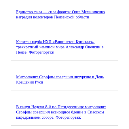
Единство тыла — сила фронта: Олег Мельниченко
наградил волонтеров Пензенской области
Капитан клуба НХЛ «Вашингтон Кэпиталз»,
трехкратный чемпион мира Александр Овечкин в
Пензе. Фоторепортаж
Митрополит Серафим совершил литургию в День
Крещения Руси
В канун Недели 8-й по Пятидесятнице митрополит
Серафим совершил всенощное бдение в Спасском
кафедральном соборе. Фоторепортаж