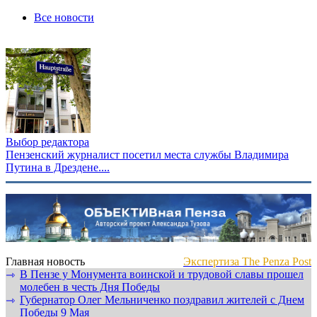
Все новости
Выбор редактора
Пензенский журналист посетил места службы Владимира
Путина в Дрездене....
Главная новость
Экспертиза The Penza Post
В Пензе у Монумента воинской и трудовой славы прошел
⇾
молебен в честь Дня Победы
Губернатор Олег Мельниченко поздравил жителей с Днем
⇾
Победы 9 Мая