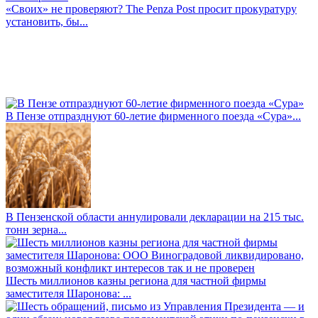
«Своих» не проверяют? The Penza Post просит прокуратуру
установить, бы...
В Пензе отпразднуют 60-летие фирменного поезда «Сура»...
В Пензенской области аннулировали декларации на 215 тыс.
тонн зерна...
Шесть миллионов казны региона для частной фирмы
заместителя Шаронова: ...