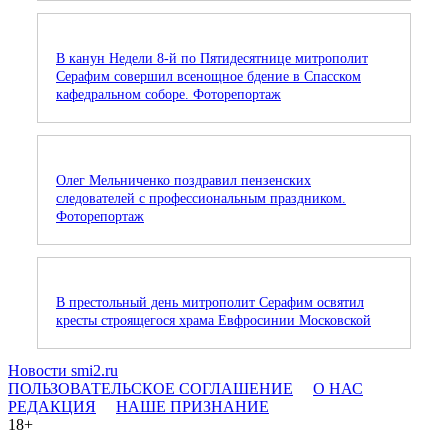
В канун Недели 8-й по Пятидесятнице митрополит
Серафим совершил всенощное бдение в Спасском
кафедральном соборе. Фоторепортаж
Олег Мельниченко поздравил пензенских
следователей с профессиональным праздником.
Фоторепортаж
В престольный день митрополит Серафим освятил
кресты строящегося храма Евфросинии Московской
Новости smi2.ru
ПОЛЬЗОВАТЕЛЬСКОЕ СОГЛАШЕНИЕ
О НАС
РЕДАКЦИЯ
НАШЕ ПРИЗНАНИЕ
18+