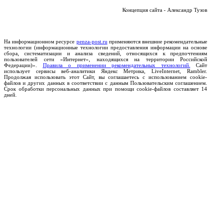
Концепция сайта - Александр Тузов
На информационном ресурсе
penza-post.ru
применяются внешние рекомендательные
технологии (информационные технологии предоставления информации на основе
сбора, систематизации и анализа сведений, относящихся к предпочтениям
пользователей сети «Интернет», находящихся на территории Российской
Федерации)».
Правила о применении рекомендательных технологий.
Сайт
использует сервисы веб-аналитики Яндекс Метрика, LiveInternet, Rambler.
Продолжая использовать этот Сайт, вы соглашаетесь с использованием cookie-
файлов и других данных в соответствии с данным Пользовательским соглашением.
Срок обработки персональных данных при помощи cookie-файлов составляет 14
дней.