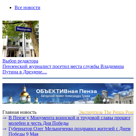
Все новости
Выбор редактора
Пензенский журналист посетил места службы Владимира
Путина в Дрездене....
Главная новость
Экспертиза The Penza Post
В Пензе у Монумента воинской и трудовой славы прошел
⇾
молебен в честь Дня Победы
Губернатор Олег Мельниченко поздравил жителей с Днем
⇾
Победы 9 Мая