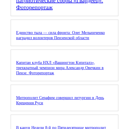
патриотические сборы «Гвардеец».
Фоторепортаж
Единство тыла — сила фронта: Олег Мельниченко
наградил волонтеров Пензенской области
Капитан клуба НХЛ «Вашингтон Кэпиталз»,
трехкратный чемпион мира Александр Овечкин в
Пензе. Фоторепортаж
Митрополит Серафим совершил литургию в День
Крещения Руси
В канун Недели 8-й по Пятидесятнице митрополит