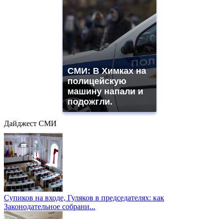
СМИ: В Химках на
полицейскую
машину напали и
подожгли.
Дайджест СМИ
Супиков на входе, Гуляков в председателях: как
Законодательное собрани...