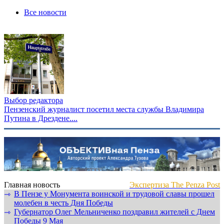
Все новости
Выбор редактора
Пензенский журналист посетил места службы Владимира
Путина в Дрездене....
Главная новость
Экспертиза The Penza Post
В Пензе у Монумента воинской и трудовой славы прошел
⇾
молебен в честь Дня Победы
Губернатор Олег Мельниченко поздравил жителей с Днем
⇾
Победы 9 Мая