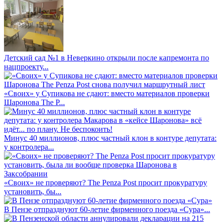
Детский сад №1 в Неверкино открыли после капремонта по
нацпроекту...
«Своих» у Супикова не сдают: вместо материалов проверки
Шаронова The P...
Минус 40 миллионов, плюс частный клон в контуре депутата:
у контролера...
«Своих» не проверяют? The Penza Post просит прокуратуру
установить, бы...
В Пензе отпразднуют 60-летие фирменного поезда «Сура»...