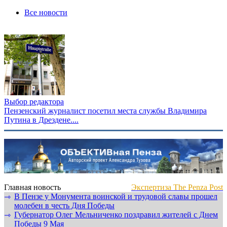
Все новости
Выбор редактора
Пензенский журналист посетил места службы Владимира
Путина в Дрездене....
Главная новость
Экспертиза The Penza Post
В Пензе у Монумента воинской и трудовой славы прошел
⇾
молебен в честь Дня Победы
Губернатор Олег Мельниченко поздравил жителей с Днем
⇾
Победы 9 Мая