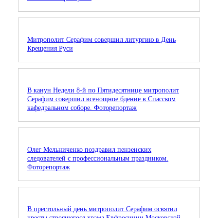
Митрополит Серафим совершил литургию в День
Крещения Руси
В канун Недели 8-й по Пятидесятнице митрополит
Серафим совершил всенощное бдение в Спасском
кафедральном соборе. Фоторепортаж
Олег Мельниченко поздравил пензенских
следователей с профессиональным праздником.
Фоторепортаж
В престольный день митрополит Серафим освятил
кресты строящегося храма Евфросинии Московской