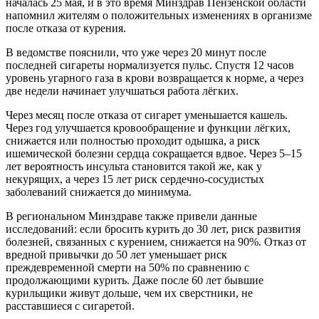
началась 25 мая, и в это время Минздрав Пензенской области
напомнил жителям о положительных изменениях в организме
после отказа от курения.
В ведомстве пояснили, что уже через 20 минут после
последней сигареты нормализуется пульс. Спустя 12 часов
уровень угарного газа в крови возвращается к норме, а через
две недели начинает улучшаться работа лёгких.
Через месяц после отказа от сигарет уменьшается кашель.
Через год улучшается кровообращение и функции лёгких,
снижается или полностью проходит одышка, а риск
ишемической болезни сердца сокращается вдвое. Через 5–15
лет вероятность инсульта становится такой же, как у
некурящих, а через 15 лет риск сердечно-сосудистых
заболеваний снижается до минимума.
В региональном Минздраве также привели данные
исследований: если бросить курить до 30 лет, риск развития
болезней, связанных с курением, снижается на 90%. Отказ от
вредной привычки до 50 лет уменьшает риск
преждевременной смерти на 50% по сравнению с
продолжающими курить. Даже после 60 лет бывшие
курильщики живут дольше, чем их сверстники, не
расставшиеся с сигаретой.