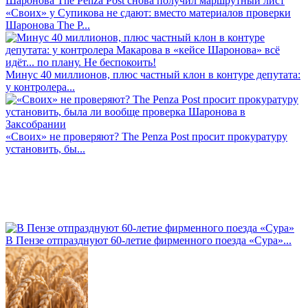
«Своих» у Супикова не сдают: вместо материалов проверки
Шаронова The P...
Минус 40 миллионов, плюс частный клон в контуре депутата:
у контролера...
«Своих» не проверяют? The Penza Post просит прокуратуру
установить, бы...
В Пензе отпразднуют 60-летие фирменного поезда «Сура»...