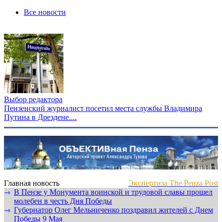
Все новости
Выбор редактора
Пензенский журналист посетил места службы Владимира
Путина в Дрездене....
Главная новость
Экспертиза The Penza Post
В Пензе у Монумента воинской и трудовой славы прошел
⇾
молебен в честь Дня Победы
Губернатор Олег Мельниченко поздравил жителей с Днем
⇾
Победы 9 Мая