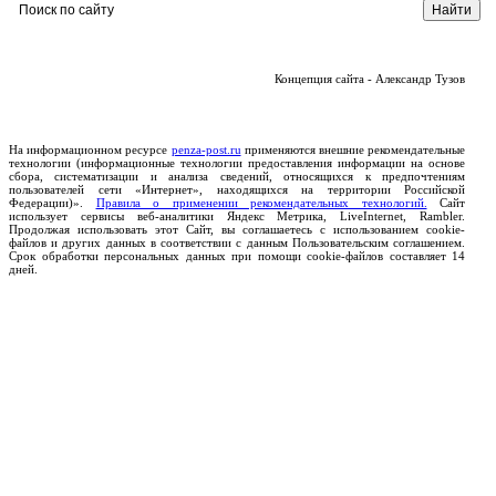
Концепция сайта - Александр Тузов
На информационном ресурсе
penza-post.ru
применяются внешние рекомендательные
технологии (информационные технологии предоставления информации на основе
сбора, систематизации и анализа сведений, относящихся к предпочтениям
пользователей сети «Интернет», находящихся на территории Российской
Федерации)».
Правила о применении рекомендательных технологий.
Сайт
использует сервисы веб-аналитики Яндекс Метрика, LiveInternet, Rambler.
Продолжая использовать этот Сайт, вы соглашаетесь с использованием cookie-
файлов и других данных в соответствии с данным Пользовательским соглашением.
Срок обработки персональных данных при помощи cookie-файлов составляет 14
дней.