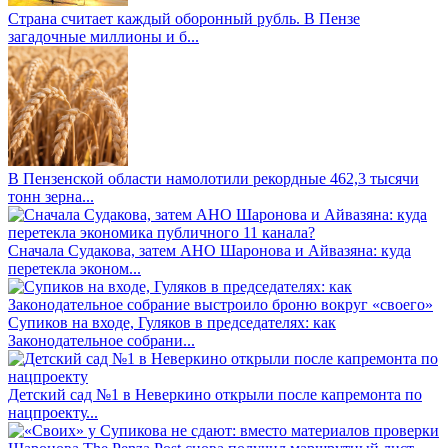
Страна считает каждый оборонный рубль. В Пензе
загадочные миллионы и б...
В Пензенской области намолотили рекордные 462,3 тысячи
тонн зерна...
Сначала Судакова, затем АНО Шаронова и Айвазяна: куда
перетекла эконом...
Супиков на входе, Гуляков в председателях: как
Законодательное собрани...
Детский сад №1 в Неверкино открыли после капремонта по
нацпроекту...