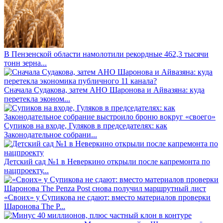
В Пензенской области намолотили рекордные 462,3 тысячи
тонн зерна...
Сначала Судакова, затем АНО Шаронова и Айвазяна: куда
перетекла эконом...
Супиков на входе, Гуляков в председателях: как
Законодательное собрани...
Детский сад №1 в Неверкино открыли после капремонта по
нацпроекту...
«Своих» у Супикова не сдают: вместо материалов проверки
Шаронова The P...