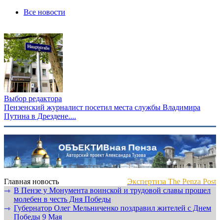
Все новости
Выбор редактора
Пензенский журналист посетил места службы Владимира
Путина в Дрездене....
Главная новость
Экспертиза The Penza Post
В Пензе у Монумента воинской и трудовой славы прошел
⇾
молебен в честь Дня Победы
Губернатор Олег Мельниченко поздравил жителей с Днем
⇾
Победы 9 Мая