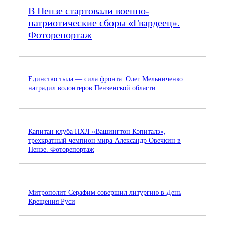
В Пензе стартовали военно-
патриотические сборы «Гвардеец».
Фоторепортаж
Единство тыла — сила фронта: Олег Мельниченко
наградил волонтеров Пензенской области
Капитан клуба НХЛ «Вашингтон Кэпиталз»,
трехкратный чемпион мира Александр Овечкин в
Пензе. Фоторепортаж
Митрополит Серафим совершил литургию в День
Крещения Руси