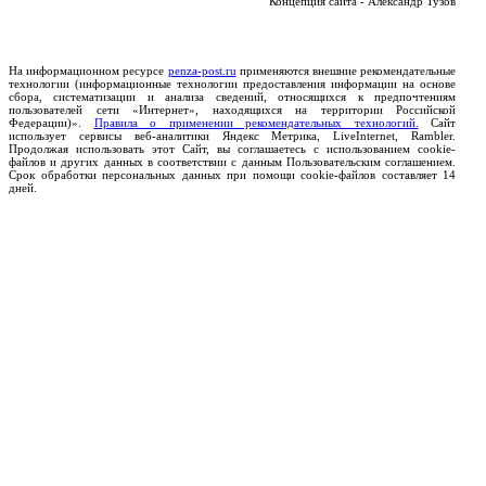
Концепция сайта - Александр Тузов
На информационном ресурсе
penza-post.ru
применяются внешние рекомендательные
технологии (информационные технологии предоставления информации на основе
сбора, систематизации и анализа сведений, относящихся к предпочтениям
пользователей сети «Интернет», находящихся на территории Российской
Федерации)».
Правила о применении рекомендательных технологий.
Сайт
использует сервисы веб-аналитики Яндекс Метрика, LiveInternet, Rambler.
Продолжая использовать этот Сайт, вы соглашаетесь с использованием cookie-
файлов и других данных в соответствии с данным Пользовательским соглашением.
Срок обработки персональных данных при помощи cookie-файлов составляет 14
дней.