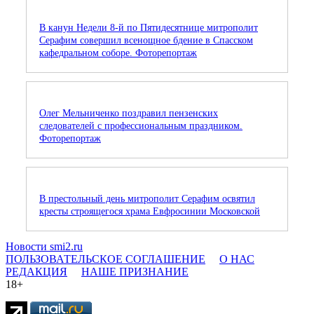
В канун Недели 8-й по Пятидесятнице митрополит
Серафим совершил всенощное бдение в Спасском
кафедральном соборе. Фоторепортаж
Олег Мельниченко поздравил пензенских
следователей с профессиональным праздником.
Фоторепортаж
В престольный день митрополит Серафим освятил
кресты строящегося храма Евфросинии Московской
Новости smi2.ru
ПОЛЬЗОВАТЕЛЬСКОЕ СОГЛАШЕНИЕ
О НАС
РЕДАКЦИЯ
НАШЕ ПРИЗНАНИЕ
18+