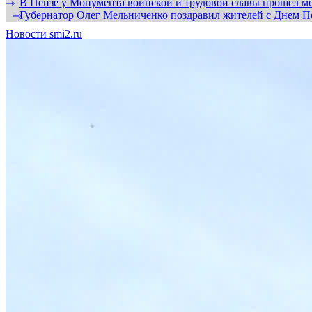
В Пензе у Монумента воинской и трудовой славы прошел мо
⇾
Губернатор Олег Мельниченко поздравил жителей с Днем П
⇾
Новости smi2.ru