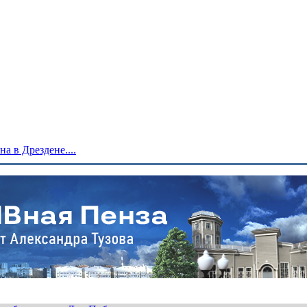
 в Дрездене....