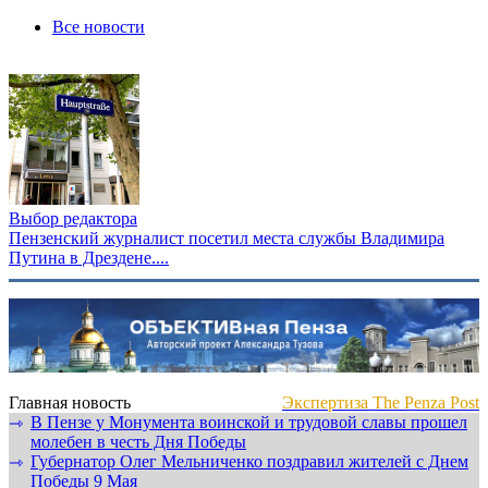
Все новости
Выбор редактора
Пензенский журналист посетил места службы Владимира
Путина в Дрездене....
Главная новость
Экспертиза The Penza Post
В Пензе у Монумента воинской и трудовой славы прошел
⇾
молебен в честь Дня Победы
Губернатор Олег Мельниченко поздравил жителей с Днем
⇾
Победы 9 Мая