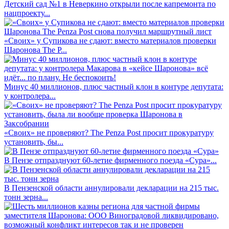
Детский сад №1 в Неверкино открыли после капремонта по
нацпроекту...
«Своих» у Супикова не сдают: вместо материалов проверки
Шаронова The P...
Минус 40 миллионов, плюс частный клон в контуре депутата:
у контролера...
«Своих» не проверяют? The Penza Post просит прокуратуру
установить, бы...
В Пензе отпразднуют 60-летие фирменного поезда «Сура»...
В Пензенской области аннулировали декларации на 215 тыс.
тонн зерна...