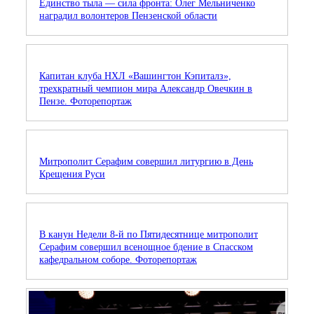
Единство тыла — сила фронта: Олег Мельниченко
наградил волонтеров Пензенской области
Капитан клуба НХЛ «Вашингтон Кэпиталз»,
трехкратный чемпион мира Александр Овечкин в
Пензе. Фоторепортаж
Митрополит Серафим совершил литургию в День
Крещения Руси
В канун Недели 8-й по Пятидесятнице митрополит
Серафим совершил всенощное бдение в Спасском
кафедральном соборе. Фоторепортаж