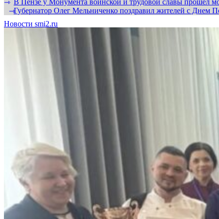
В Пензе у Монумента воинской и трудовой славы прошел мо
⇾
Губернатор Олег Мельниченко поздравил жителей с Днем П
⇾
Новости smi2.ru