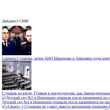
Дайджест СМИ
Сначала Судакова, затем АНО Шаронова и Айвазяна: куда перет
Супиков на входе, Гуляков в председателях: как Законодательно
Детский сад №1 в Неверкино открыли после капремонта по нац