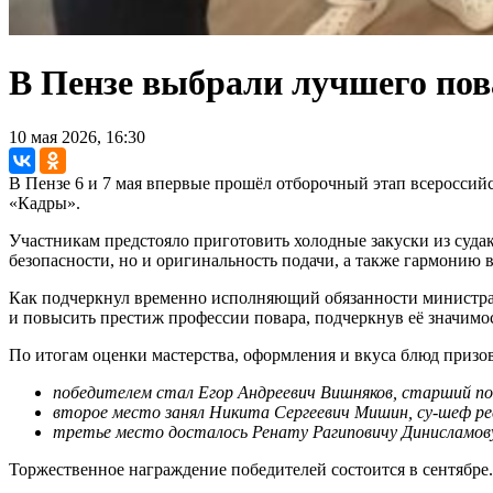
В Пензе выбрали лучшего пова
10 мая 2026, 16:30
В Пензе 6 и 7 мая впервые прошёл отборочный этап всероссий
«Кадры».
Участникам предстояло приготовить холодные закуски из суда
безопасности, но и оригинальность подачи, а также гармонию 
Как подчеркнул временно исполняющий обязанности министра 
и повысить престиж профессии повара, подчеркнув её значимос
По итогам оценки мастерства, оформления и вкуса блюд призов
победителем стал Егор Андреевич Вишняков, старший по
второе место занял Никита Сергеевич Мишин, су-шеф рес
третье место досталось Ренату Рагиповичу Динисламову
Торжественное награждение победителей состоится в сентябре.