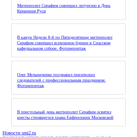
Митрополит Серафим совершил литургию в День
Крещения Руси
В канун Недели 8-й по Пятидесятнице митрополит
Серафим совершил всенощное бдение в Спасском
кафедральном соборе. Фоторепортаж
Олег Мельниченко поздравил пензенских
следователей с профессиональным праздником.
Фоторепортаж
В престольный день митрополит Серафим освятил
кресты строящегося храма Евфросинии Московской
Новости smi2.ru