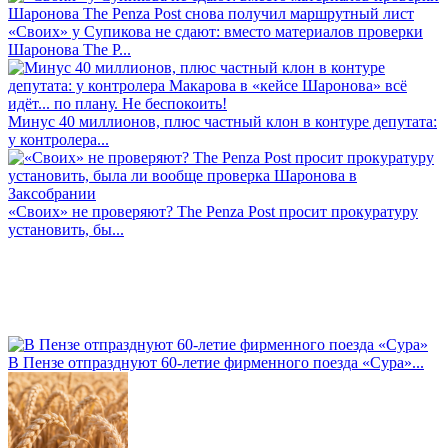
«Своих» у Супикова не сдают: вместо материалов проверки
Шаронова The P...
Минус 40 миллионов, плюс частный клон в контуре депутата:
у контролера...
«Своих» не проверяют? The Penza Post просит прокуратуру
установить, бы...
В Пензе отпразднуют 60-летие фирменного поезда «Сура»...