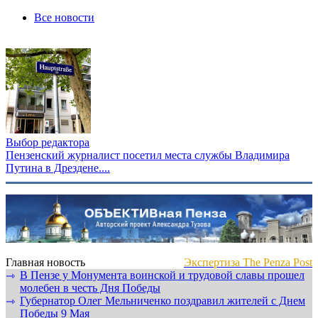
Все новости
Выбор редактора
Пензенский журналист посетил места службы Владимира
Путина в Дрездене....
Главная новость
Экспертиза The Penza Post
В Пензе у Монумента воинской и трудовой славы прошел
⇾
молебен в честь Дня Победы
Губернатор Олег Мельниченко поздравил жителей с Днем
⇾
Победы 9 Мая