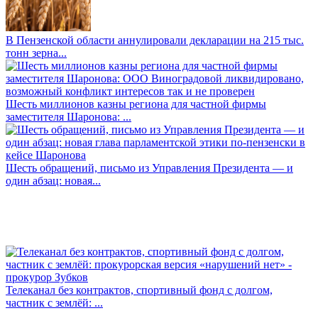
В Пензенской области аннулировали декларации на 215 тыс.
тонн зерна...
Шесть миллионов казны региона для частной фирмы
заместителя Шаронова: ...
Шесть обращений, письмо из Управления Президента — и
один абзац: новая...
Телеканал без контрактов, спортивный фонд с долгом,
частник с землёй: ...