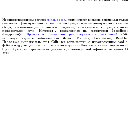
Концепция сайта - Александр Тузов
На информационном ресурсе
penza-post.ru
применяются внешние рекомендательные
технологии (информационные технологии предоставления информации на основе
сбора, систематизации и анализа сведений, относящихся к предпочтениям
пользователей сети «Интернет», находящихся на территории Российской
Федерации)».
Правила о применении рекомендательных технологий.
Сайт
использует сервисы веб-аналитики Яндекс Метрика, LiveInternet, Rambler.
Продолжая использовать этот Сайт, вы соглашаетесь с использованием cookie-
файлов и других данных в соответствии с данным Пользовательским соглашением.
Срок обработки персональных данных при помощи cookie-файлов составляет 14
дней.