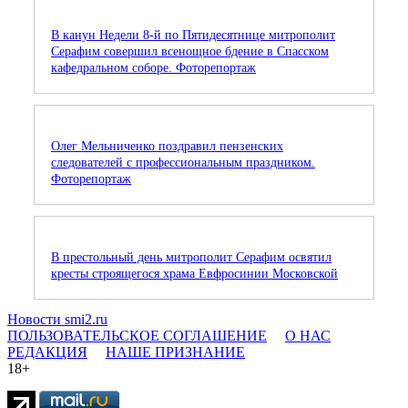
В канун Недели 8-й по Пятидесятнице митрополит
Серафим совершил всенощное бдение в Спасском
кафедральном соборе. Фоторепортаж
Олег Мельниченко поздравил пензенских
следователей с профессиональным праздником.
Фоторепортаж
В престольный день митрополит Серафим освятил
кресты строящегося храма Евфросинии Московской
Новости smi2.ru
ПОЛЬЗОВАТЕЛЬСКОЕ СОГЛАШЕНИЕ
О НАС
РЕДАКЦИЯ
НАШЕ ПРИЗНАНИЕ
18+