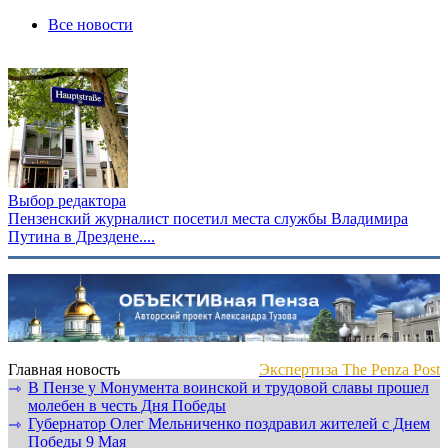
Все новости
Выбор редактора
Пензенский журналист посетил места службы Владимира
Путина в Дрездене....
Главная новость
Экспертиза The Penza Post
В Пензе у Монумента воинской и трудовой славы прошел
⇾
молебен в честь Дня Победы
Губернатор Олег Мельниченко поздравил жителей с Днем
⇾
Победы 9 Мая