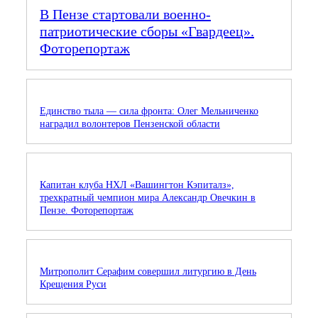
В Пензе стартовали военно-
патриотические сборы «Гвардеец».
Фоторепортаж
Единство тыла — сила фронта: Олег Мельниченко
наградил волонтеров Пензенской области
Капитан клуба НХЛ «Вашингтон Кэпиталз»,
трехкратный чемпион мира Александр Овечкин в
Пензе. Фоторепортаж
Митрополит Серафим совершил литургию в День
Крещения Руси