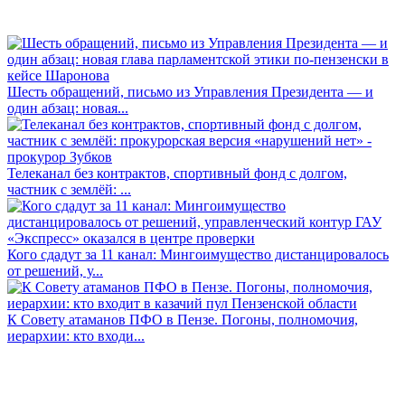
Шесть обращений, письмо из Управления Президента — и
один абзац: новая...
Телеканал без контрактов, спортивный фонд с долгом,
частник с землёй: ...
Кого сдадут за 11 канал: Мингоимущество дистанцировалось
от решений, у...
К Совету атаманов ПФО в Пензе. Погоны, полномочия,
иерархии: кто входи...