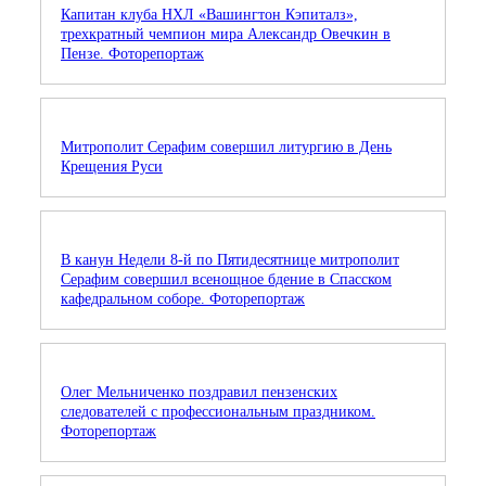
Капитан клуба НХЛ «Вашингтон Кэпиталз»,
трехкратный чемпион мира Александр Овечкин в
Пензе. Фоторепортаж
Митрополит Серафим совершил литургию в День
Крещения Руси
В канун Недели 8-й по Пятидесятнице митрополит
Серафим совершил всенощное бдение в Спасском
кафедральном соборе. Фоторепортаж
Олег Мельниченко поздравил пензенских
следователей с профессиональным праздником.
Фоторепортаж