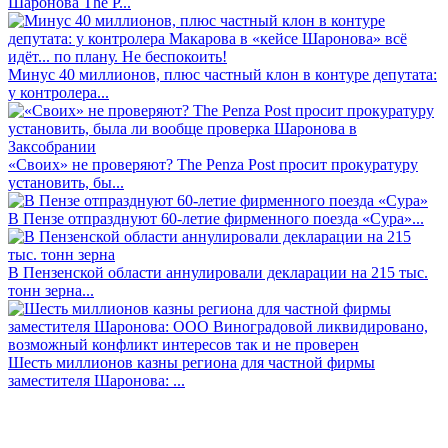
Шаронова The P...
Минус 40 миллионов, плюс частный клон в контуре депутата:
у контролера...
«Своих» не проверяют? The Penza Post просит прокуратуру
установить, бы...
В Пензе отпразднуют 60-летие фирменного поезда «Сура»...
В Пензенской области аннулировали декларации на 215 тыс.
тонн зерна...
Шесть миллионов казны региона для частной фирмы
заместителя Шаронова: ...