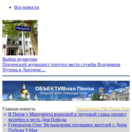
Все новости
Выбор редактора
Пензенский журналист посетил места службы Владимира
Путина в Дрездене....
Главная новость
Экспертиза The Penza Post
В Пензе у Монумента воинской и трудовой славы прошел
⇾
молебен в честь Дня Победы
Губернатор Олег Мельниченко поздравил жителей с Днем
⇾
Победы 9 Мая