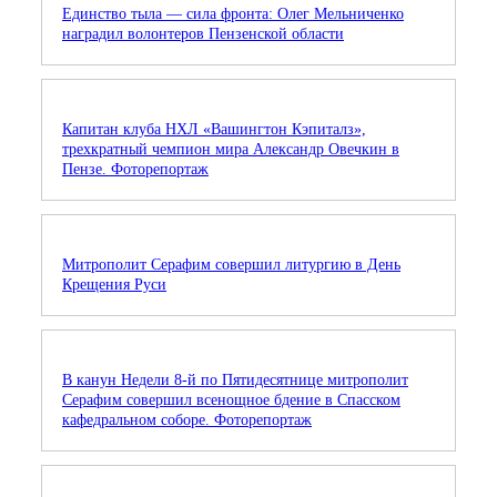
Единство тыла — сила фронта: Олег Мельниченко
наградил волонтеров Пензенской области
Капитан клуба НХЛ «Вашингтон Кэпиталз»,
трехкратный чемпион мира Александр Овечкин в
Пензе. Фоторепортаж
Митрополит Серафим совершил литургию в День
Крещения Руси
В канун Недели 8-й по Пятидесятнице митрополит
Серафим совершил всенощное бдение в Спасском
кафедральном соборе. Фоторепортаж