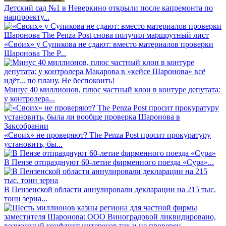
Детский сад №1 в Неверкино открыли после капремонта по
нацпроекту...
«Своих» у Супикова не сдают: вместо материалов проверки
Шаронова The P...
Минус 40 миллионов, плюс частный клон в контуре депутата:
у контролера...
«Своих» не проверяют? The Penza Post просит прокуратуру
установить, бы...
В Пензе отпразднуют 60-летие фирменного поезда «Сура»...
В Пензенской области аннулировали декларации на 215 тыс.
тонн зерна...