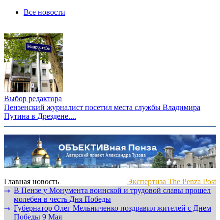
Все новости
Выбор редактора
Пензенский журналист посетил места службы Владимира
Путина в Дрездене....
Главная новость
Экспертиза The Penza Post
В Пензе у Монумента воинской и трудовой славы прошел
⇾
молебен в честь Дня Победы
Губернатор Олег Мельниченко поздравил жителей с Днем
⇾
Победы 9 Мая