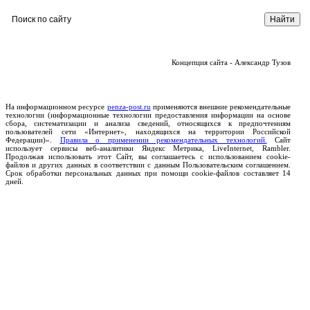
Концепция сайта - Александр Тузов
На информационном ресурсе
penza-post.ru
применяются внешние рекомендательные
технологии (информационные технологии предоставления информации на основе
сбора, систематизации и анализа сведений, относящихся к предпочтениям
пользователей сети «Интернет», находящихся на территории Российской
Федерации)».
Правила о применении рекомендательных технологий.
Сайт
использует сервисы веб-аналитики Яндекс Метрика, LiveInternet, Rambler.
Продолжая использовать этот Сайт, вы соглашаетесь с использованием cookie-
файлов и других данных в соответствии с данным Пользовательским соглашением.
Срок обработки персональных данных при помощи cookie-файлов составляет 14
дней.