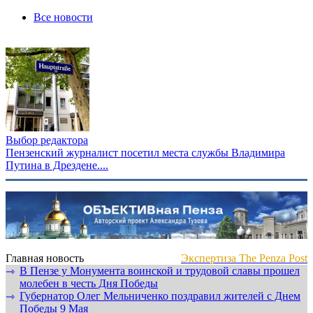
Все новости
Выбор редактора
Пензенский журналист посетил места службы Владимира
Путина в Дрездене....
Главная новость
Экспертиза The Penza Post
В Пензе у Монумента воинской и трудовой славы прошел
⇾
молебен в честь Дня Победы
Губернатор Олег Мельниченко поздравил жителей с Днем
⇾
Победы 9 Мая