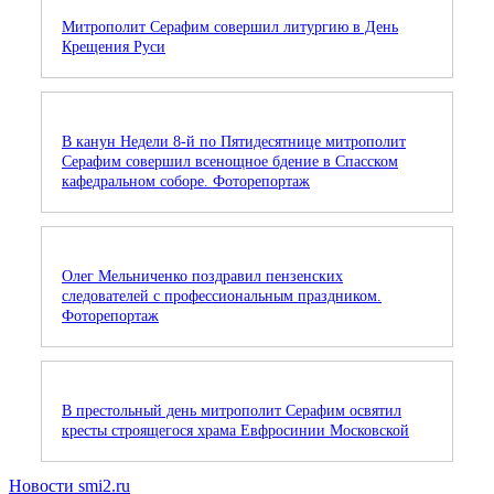
Митрополит Серафим совершил литургию в День
Крещения Руси
В канун Недели 8-й по Пятидесятнице митрополит
Серафим совершил всенощное бдение в Спасском
кафедральном соборе. Фоторепортаж
Олег Мельниченко поздравил пензенских
следователей с профессиональным праздником.
Фоторепортаж
В престольный день митрополит Серафим освятил
кресты строящегося храма Евфросинии Московской
Новости smi2.ru