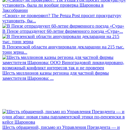
«Своих» не проверяют? The Penza Post просит прокуратуру
установить, бы...
В Пензе отпразднуют 60-летие фирменного поезда «Сура»...
В Пензенской области аннулировали декларации на 215 тыс.
тонн зерна...
Шесть миллионов казны региона для частной фирмы
заместителя Шаронова: ...
Шесть обращений, письмо из Управления Президента — и