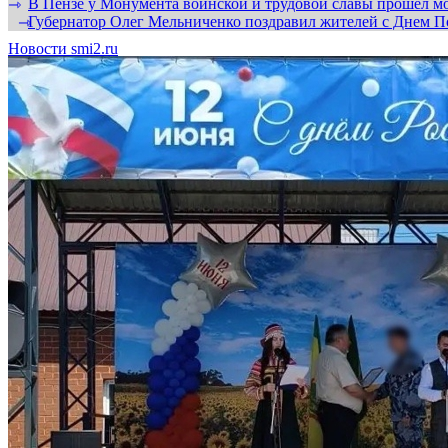
В Пензе у Монумента воинской и трудовой славы прошел мо
⇾
Губернатор Олег Мельниченко поздравил жителей с Днем П
⇾
Новости smi2.ru