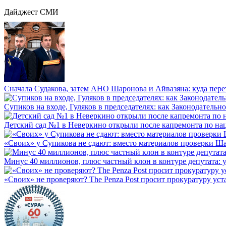
Дайджест СМИ
Сначала Судакова, затем АНО Шаронова и Айвазяна: куда перет
Супиков на входе, Гуляков в председателях: как Законодательно
Детский сад №1 в Неверкино открыли после капремонта по нац
«Своих» у Супикова не сдают: вместо материалов проверки Шар
Минус 40 миллионов, плюс частный клон в контуре депутата: у 
«Своих» не проверяют? The Penza Post просит прокуратуру уста