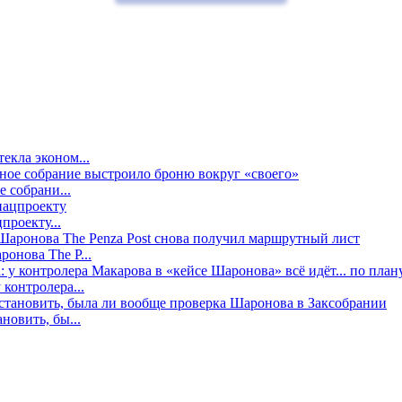
екла эконом...
е собрани...
проекту...
онова The P...
контролера...
новить, бы...