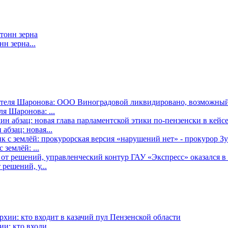
н зерна...
я Шаронова: ...
бзац: новая...
землёй: ...
решений, у...
: кто входи...