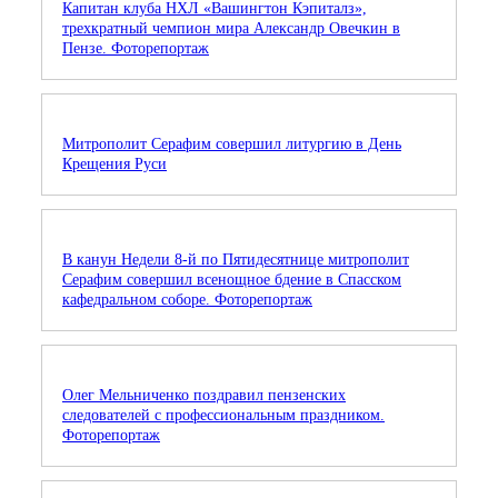
Капитан клуба НХЛ «Вашингтон Кэпиталз»,
трехкратный чемпион мира Александр Овечкин в
Пензе. Фоторепортаж
Митрополит Серафим совершил литургию в День
Крещения Руси
В канун Недели 8-й по Пятидесятнице митрополит
Серафим совершил всенощное бдение в Спасском
кафедральном соборе. Фоторепортаж
Олег Мельниченко поздравил пензенских
следователей с профессиональным праздником.
Фоторепортаж