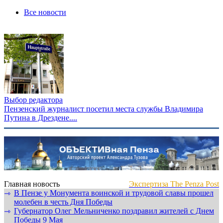
Все новости
Выбор редактора
Пензенский журналист посетил места службы Владимира
Путина в Дрездене....
Главная новость
Экспертиза The Penza Post
В Пензе у Монумента воинской и трудовой славы прошел
⇾
молебен в честь Дня Победы
Губернатор Олег Мельниченко поздравил жителей с Днем
⇾
Победы 9 Мая