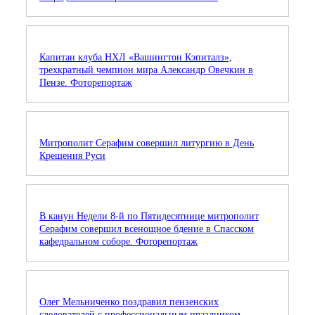
Капитан клуба НХЛ «Вашингтон Кэпиталз»,
трехкратный чемпион мира Александр Овечкин в
Пензе. Фоторепортаж
Митрополит Серафим совершил литургию в День
Крещения Руси
В канун Недели 8-й по Пятидесятнице митрополит
Серафим совершил всенощное бдение в Спасском
кафедральном соборе. Фоторепортаж
Олег Мельниченко поздравил пензенских
следователей с профессиональным праздником.