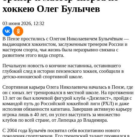
хоккею Олег Булычев
03 июня 2026, 12:32
В Пензе простились с Олегом Николаевичем Булычёвым —
выдающимся хоккеистом, заслуженным тренером России и
мастером спорта, чья жизнь была неразрывно связана с
развитием этого вида спорта.
Печальную новость о кончине наставника, оставившего
глубокий след в истории пензенского хоккея, сообщили в
детско-юношеской спортивной школе.
Спортивная карьера Олега Николаевича началась в Пензе, где
он с юных лет тренировался в местной школе. На протяжении
13 лет он был ключевой фигурой клуба «Дизелист», пройдя с
командой путь до Российской хоккейной лиги (РХЛ) и даже
исполняя обязанности капитана. Завершив активную карьеру
игрока лишь в 40 лет, он успел выступить за множество
клубов по всей стране, от Липецка до Владимира.
С 2004 года Булычёв посвятил себя воспитанию нового
поколения спортсменов. Его тренерский талант проявился в