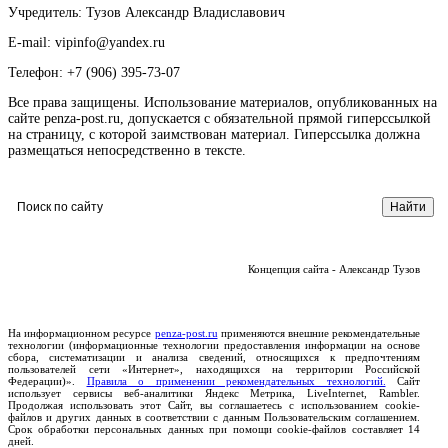
Учредитель: Тузов Александр Владиславович
E-mail: vipinfo@yandex.ru
Телефон: +7 (906) 395-73-07
Все права защищены. Использование материалов, опубликованных на
сайте penza-post.ru, допускается с обязательной прямой гиперссылкой
на страницу, с которой заимствован материал. Гиперссылка должна
размещаться непосредственно в тексте.
Концепция сайта - Александр Тузов
На информационном ресурсе
penza-post.ru
применяются внешние рекомендательные
технологии (информационные технологии предоставления информации на основе
сбора, систематизации и анализа сведений, относящихся к предпочтениям
пользователей сети «Интернет», находящихся на территории Российской
Федерации)».
Правила о применении рекомендательных технологий.
Сайт
использует сервисы веб-аналитики Яндекс Метрика, LiveInternet, Rambler.
Продолжая использовать этот Сайт, вы соглашаетесь с использованием cookie-
файлов и других данных в соответствии с данным Пользовательским соглашением.
Срок обработки персональных данных при помощи cookie-файлов составляет 14
дней.