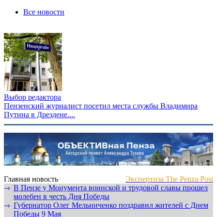
Все новости
Выбор редактора
Пензенский журналист посетил места службы Владимира
Путина в Дрездене....
Главная новость
Экспертиза The Penza Post
В Пензе у Монумента воинской и трудовой славы прошел
⇾
молебен в честь Дня Победы
Губернатор Олег Мельниченко поздравил жителей с Днем
⇾
Победы 9 Мая