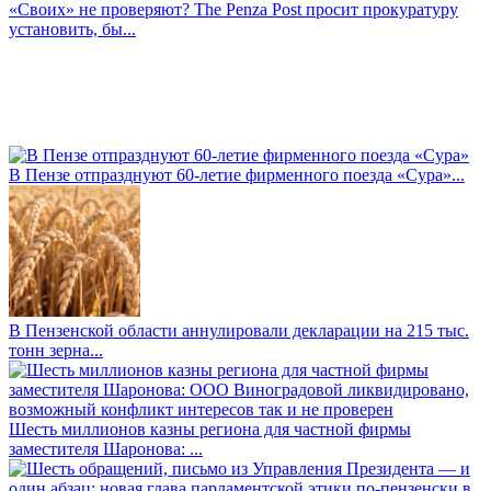
«Своих» не проверяют? The Penza Post просит прокуратуру
установить, бы...
В Пензе отпразднуют 60-летие фирменного поезда «Сура»...
В Пензенской области аннулировали декларации на 215 тыс.
тонн зерна...
Шесть миллионов казны региона для частной фирмы
заместителя Шаронова: ...