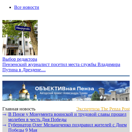
Все новости
Выбор редактора
Пензенский журналист посетил места службы Владимира
Путина в Дрездене....
Главная новость
Экспертиза The Penza Post
В Пензе у Монумента воинской и трудовой славы прошел
⇾
молебен в честь Дня Победы
Губернатор Олег Мельниченко поздравил жителей с Днем
⇾
Победы 9 Мая