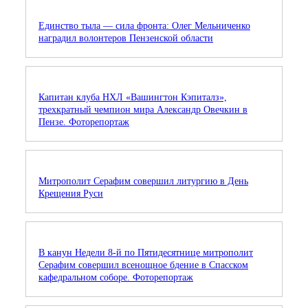
Единство тыла — сила фронта: Олег Мельниченко
наградил волонтеров Пензенской области
Капитан клуба НХЛ «Вашингтон Кэпиталз»,
трехкратный чемпион мира Александр Овечкин в
Пензе. Фоторепортаж
Митрополит Серафим совершил литургию в День
Крещения Руси
В канун Недели 8-й по Пятидесятнице митрополит
Серафим совершил всенощное бдение в Спасском
кафедральном соборе. Фоторепортаж