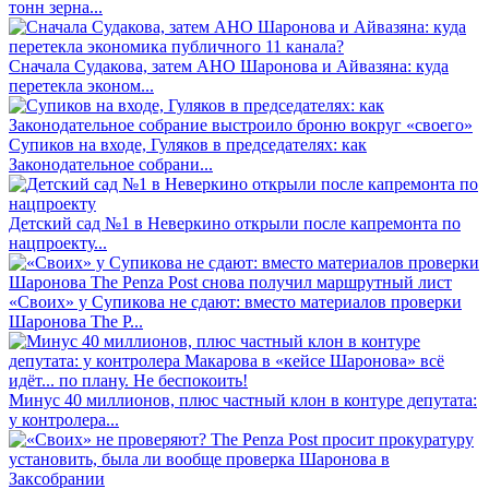
тонн зерна...
Сначала Судакова, затем АНО Шаронова и Айвазяна: куда
перетекла эконом...
Супиков на входе, Гуляков в председателях: как
Законодательное собрани...
Детский сад №1 в Неверкино открыли после капремонта по
нацпроекту...
«Своих» у Супикова не сдают: вместо материалов проверки
Шаронова The P...
Минус 40 миллионов, плюс частный клон в контуре депутата:
у контролера...