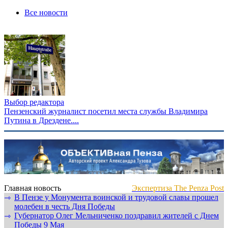
Все новости
Выбор редактора
Пензенский журналист посетил места службы Владимира
Путина в Дрездене....
Главная новость
Экспертиза The Penza Post
В Пензе у Монумента воинской и трудовой славы прошел
⇾
молебен в честь Дня Победы
Губернатор Олег Мельниченко поздравил жителей с Днем
⇾
Победы 9 Мая