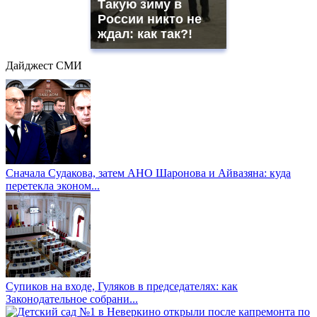
Такую зиму в
России никто не
ждал: как так?!
Дайджест СМИ
Сначала Судакова, затем АНО Шаронова и Айвазяна: куда
перетекла эконом...
Супиков на входе, Гуляков в председателях: как
Законодательное собрани...