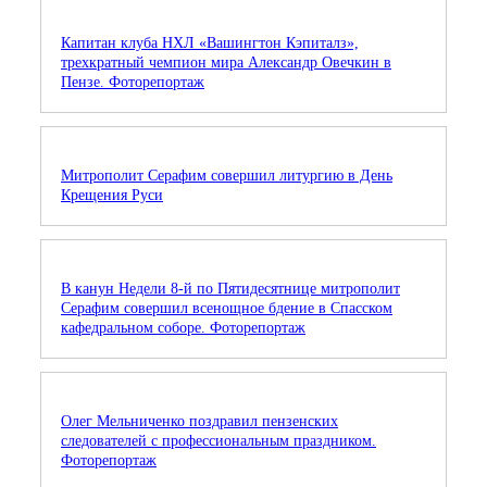
Капитан клуба НХЛ «Вашингтон Кэпиталз»,
трехкратный чемпион мира Александр Овечкин в
Пензе. Фоторепортаж
Митрополит Серафим совершил литургию в День
Крещения Руси
В канун Недели 8-й по Пятидесятнице митрополит
Серафим совершил всенощное бдение в Спасском
кафедральном соборе. Фоторепортаж
Олег Мельниченко поздравил пензенских
следователей с профессиональным праздником.
Фоторепортаж