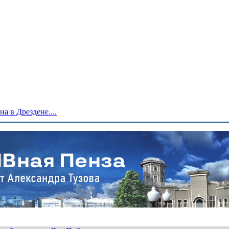
 в Дрездене....