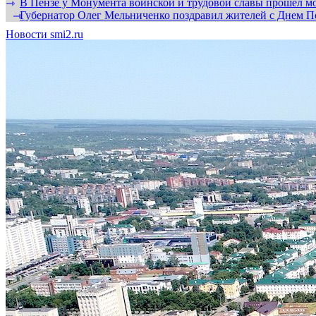
В Пензе у Монумента воинской и трудовой славы прошел мо
⇾
Губернатор Олег Мельниченко поздравил жителей с Днем П
⇾
Новости smi2.ru