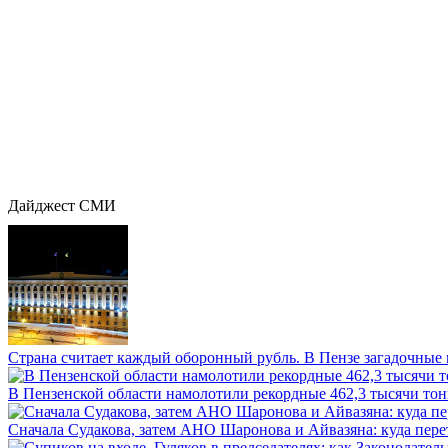
Дайджест СМИ
Страна считает каждый оборонный рубль. В Пензе загадочные 
В Пензенской области намолотили рекордные 462,3 тысячи тонн
Сначала Судакова, затем АНО Шаронова и Айвазяна: куда перет