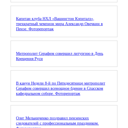
Капитан клуба НХЛ «Вашингтон Кэпиталз»,
трехкратный чемпион мира Александр Овечкин в
Пензе. Фоторепортаж
Митрополит Серафим совершил литургию в День
Крещения Руси
В канун Недели 8-й по Пятидесятнице митрополит
Серафим совершил всенощное бдение в Спасском
кафедральном соборе. Фоторепортаж
Олег Мельниченко поздравил пензенских
следователей с профессиональным праздником.