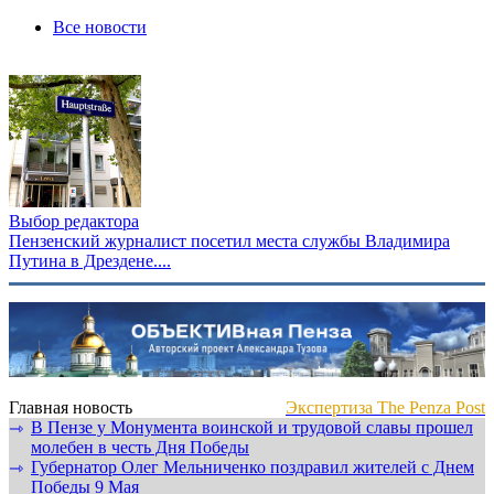
Все новости
Выбор редактора
Пензенский журналист посетил места службы Владимира
Путина в Дрездене....
Главная новость
Экспертиза The Penza Post
В Пензе у Монумента воинской и трудовой славы прошел
⇾
молебен в честь Дня Победы
Губернатор Олег Мельниченко поздравил жителей с Днем
⇾
Победы 9 Мая