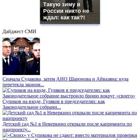
Такую зиму в
России никто не
ждал: как так?!
Дайджест СМИ
Сначала Судакова, затем АНО Шаронова и Айвазяна: куда
перетекла эконом...
Супиков на входе, Гуляков в председателях: как
Законодательное собрани...
Детский сад №1 в Неверкино открыли после капремонта по
нацпроекту...