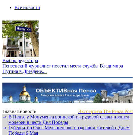
Все новости
Выбор редактора
Пензенский журналист посетил места службы Владимира
Путина в Дрездене....
Главная новость
Экспертиза The Penza Post
В Пензе у Монумента воинской и трудовой славы прошел
⇾
молебен в честь Дня Победы
Губернатор Олег Мельниченко поздравил жителей с Днем
⇾
Победы 9 Мая