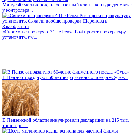
Минус 40 миллионов, плюс частный клон в контуре депутата:
у контролера...
«Своих» не проверяют? The Penza Post просит прокуратуру
установить, бы...
В Пензе отпразднуют 60-летие фирменного поезда «Сура»...
В Пензенской области аннулировали декларации на 215 тыс.
тонн зерна...