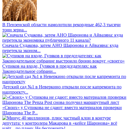
В Пензенской области намолотили рекордные 462,3 тысячи
тонн зерна...
Сначала Судакова, затем АНО Шаронова и Айвазяна: куда
перетекла эконом...
Супиков на входе, Гуляков в председателях: как
Законодательное собрани...
Детский сад №1 в Неверкино открыли после капремонта по
нацпроекту...
«Своих» у Супикова не сдают: вместо материалов проверки
Шаронова The P...