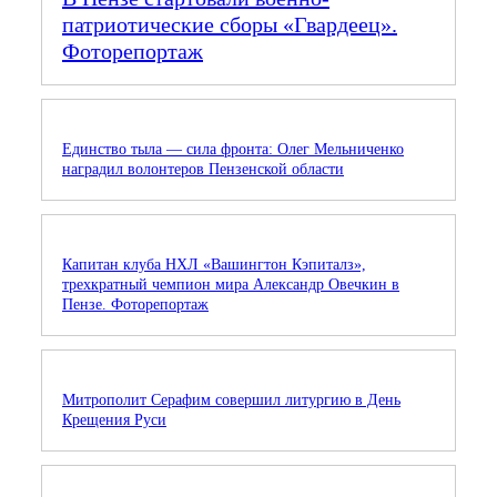
патриотические сборы «Гвардеец».
Фоторепортаж
Единство тыла — сила фронта: Олег Мельниченко
наградил волонтеров Пензенской области
Капитан клуба НХЛ «Вашингтон Кэпиталз»,
трехкратный чемпион мира Александр Овечкин в
Пензе. Фоторепортаж
Митрополит Серафим совершил литургию в День
Крещения Руси