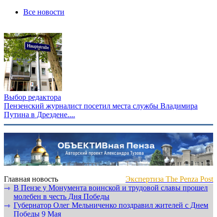
Все новости
Выбор редактора
Пензенский журналист посетил места службы Владимира
Путина в Дрездене....
Главная новость
Экспертиза The Penza Post
В Пензе у Монумента воинской и трудовой славы прошел
⇾
молебен в честь Дня Победы
Губернатор Олег Мельниченко поздравил жителей с Днем
⇾
Победы 9 Мая