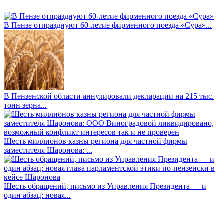
В Пензе отпразднуют 60-летие фирменного поезда «Сура»...
В Пензенской области аннулировали декларации на 215 тыс.
тонн зерна...
Шесть миллионов казны региона для частной фирмы
заместителя Шаронова: ...
Шесть обращений, письмо из Управления Президента — и
один абзац: новая...