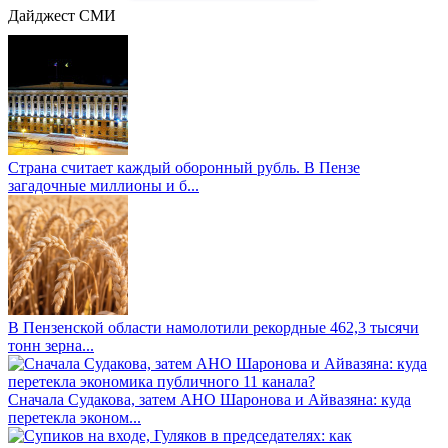
Дайджест СМИ
Страна считает каждый оборонный рубль. В Пензе
загадочные миллионы и б...
В Пензенской области намолотили рекордные 462,3 тысячи
тонн зерна...
Сначала Судакова, затем АНО Шаронова и Айвазяна: куда
перетекла эконом...