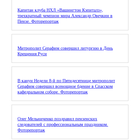
Капитан клуба НХЛ «Вашингтон Кэпиталз»,
трехкратный чемпион мира Александр Овечкин в
Пензе. Фоторепортаж
Митрополит Серафим совершил литургию в День
Крещения Руси
В канун Недели 8-й по Пятидесятнице митрополит
Серафим совершил всенощное бдение в Спасском
кафедральном соборе. Фоторепортаж
Олег Мельниченко поздравил пензенских
следователей с профессиональным праздником.
Фоторепортаж