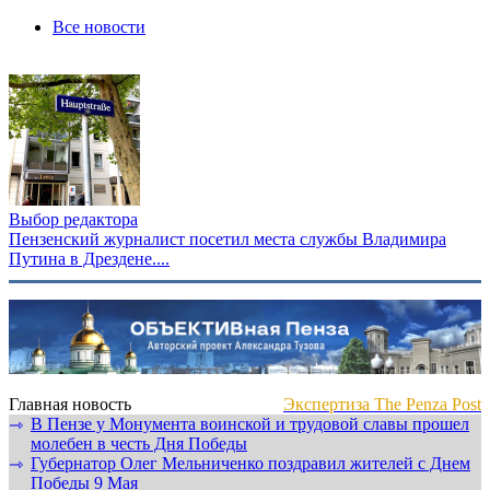
Все новости
Выбор редактора
Пензенский журналист посетил места службы Владимира
Путина в Дрездене....
Главная новость
Экспертиза The Penza Post
В Пензе у Монумента воинской и трудовой славы прошел
⇾
молебен в честь Дня Победы
Губернатор Олег Мельниченко поздравил жителей с Днем
⇾
Победы 9 Мая