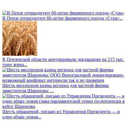
В Пензе отпразднуют 60-летие фирменного поезда «Сура»...
В Пензенской области аннулировали декларации на 215 тыс.
тонн зерна...
Шесть миллионов казны региона для частной фирмы
заместителя Шаронова: ...
Шесть обращений, письмо из Управления Президента — и
один абзац: новая...