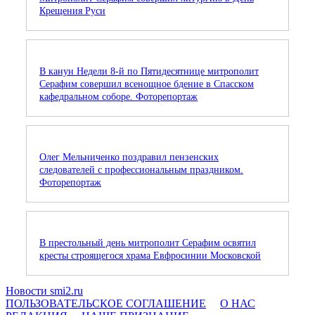
Крещения Руси
В канун Недели 8-й по Пятидесятнице митрополит
Серафим совершил всенощное бдение в Спасском
кафедральном соборе. Фоторепортаж
Олег Мельниченко поздравил пензенских
следователей с профессиональным праздником.
Фоторепортаж
В престольный день митрополит Серафим освятил
кресты строящегося храма Евфросинии Московской
Новости smi2.ru
ПОЛЬЗОВАТЕЛЬСКОЕ СОГЛАШЕНИЕ
О НАС