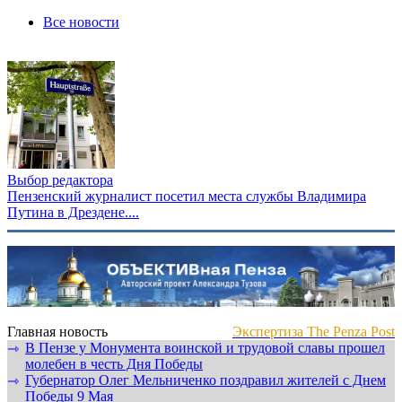
Все новости
Выбор редактора
Пензенский журналист посетил места службы Владимира
Путина в Дрездене....
Главная новость
Экспертиза The Penza Post
В Пензе у Монумента воинской и трудовой славы прошел
⇾
молебен в честь Дня Победы
Губернатор Олег Мельниченко поздравил жителей с Днем
⇾
Победы 9 Мая