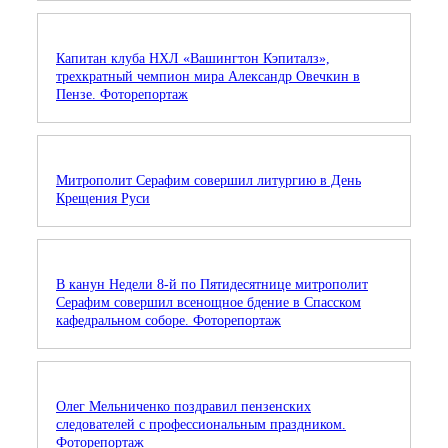
Капитан клуба НХЛ «Вашингтон Кэпиталз»,
трехкратный чемпион мира Александр Овечкин в
Пензе. Фоторепортаж
Митрополит Серафим совершил литургию в День
Крещения Руси
В канун Недели 8-й по Пятидесятнице митрополит
Серафим совершил всенощное бдение в Спасском
кафедральном соборе. Фоторепортаж
Олег Мельниченко поздравил пензенских
следователей с профессиональным праздником.
Фоторепортаж