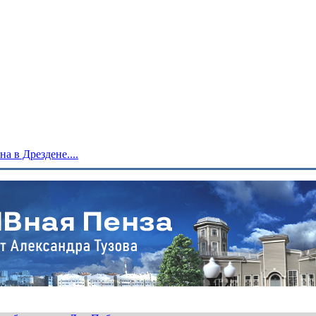
 в Дрездене....