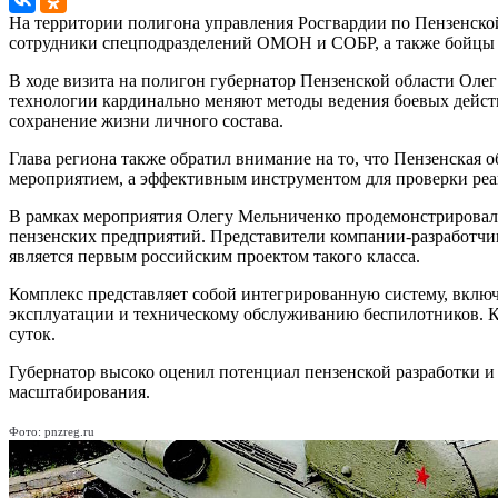
На территории полигона управления Росгвардии по Пензенско
сотрудники спецподразделений ОМОН и СОБР, а также бойцы 
В ходе визита на полигон губернатор Пензенской области Оле
технологии кардинально меняют методы ведения боевых действ
сохранение жизни личного состава.
Глава региона также обратил внимание на то, что Пензенская 
мероприятием, а эффективным инструментом для проверки реа
В рамках мероприятия Олегу Мельниченко продемонстрировали
пензенских предприятий. Представители компании-разработчик
является первым российским проектом такого класса.
Комплекс представляет собой интегрированную систему, включ
эксплуатации и техническому обслуживанию беспилотников. К
суток.
Губернатор высоко оценил потенциал пензенской разработки и 
масштабирования.
Фото: pnzreg.ru