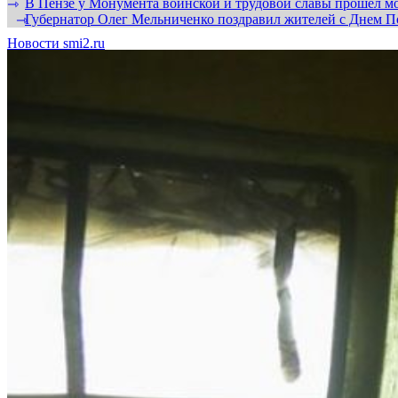
В Пензе у Монумента воинской и трудовой славы прошел мо
⇾
Губернатор Олег Мельниченко поздравил жителей с Днем П
⇾
Новости smi2.ru