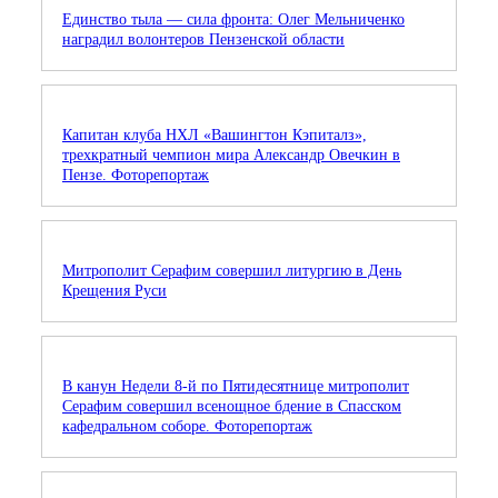
Единство тыла — сила фронта: Олег Мельниченко
наградил волонтеров Пензенской области
Капитан клуба НХЛ «Вашингтон Кэпиталз»,
трехкратный чемпион мира Александр Овечкин в
Пензе. Фоторепортаж
Митрополит Серафим совершил литургию в День
Крещения Руси
В канун Недели 8-й по Пятидесятнице митрополит
Серафим совершил всенощное бдение в Спасском
кафедральном соборе. Фоторепортаж