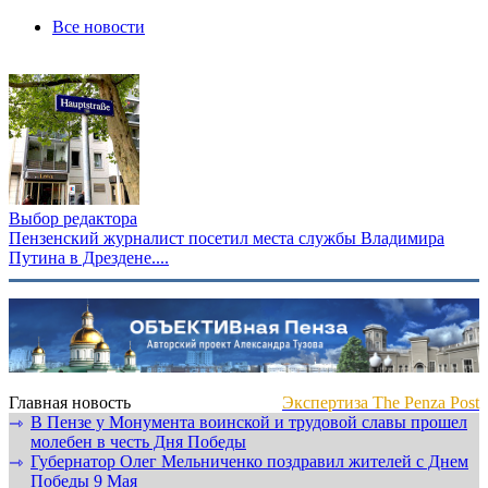
Все новости
Выбор редактора
Пензенский журналист посетил места службы Владимира
Путина в Дрездене....
Главная новость
Экспертиза The Penza Post
В Пензе у Монумента воинской и трудовой славы прошел
⇾
молебен в честь Дня Победы
Губернатор Олег Мельниченко поздравил жителей с Днем
⇾
Победы 9 Мая