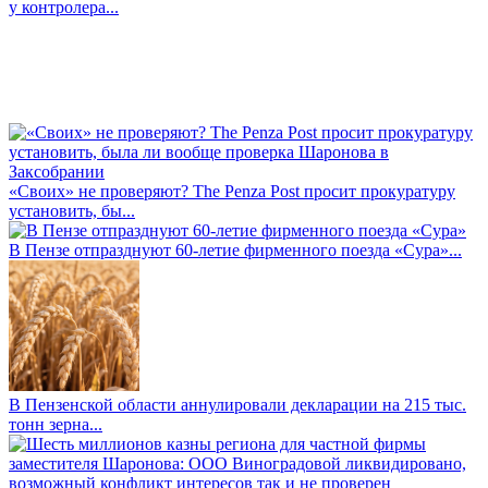
у контролера...
«Своих» не проверяют? The Penza Post просит прокуратуру
установить, бы...
В Пензе отпразднуют 60-летие фирменного поезда «Сура»...
В Пензенской области аннулировали декларации на 215 тыс.
тонн зерна...