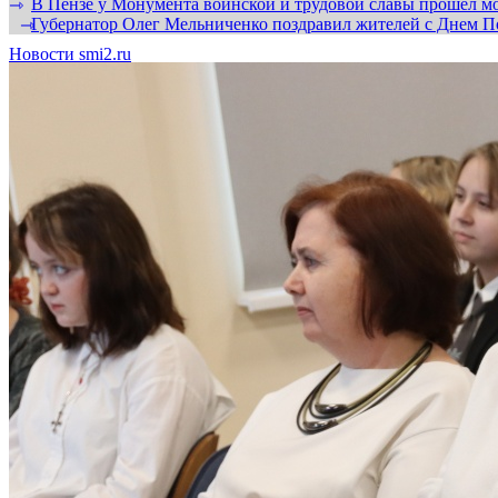
В Пензе у Монумента воинской и трудовой славы прошел мо
⇾
Губернатор Олег Мельниченко поздравил жителей с Днем П
⇾
Новости smi2.ru