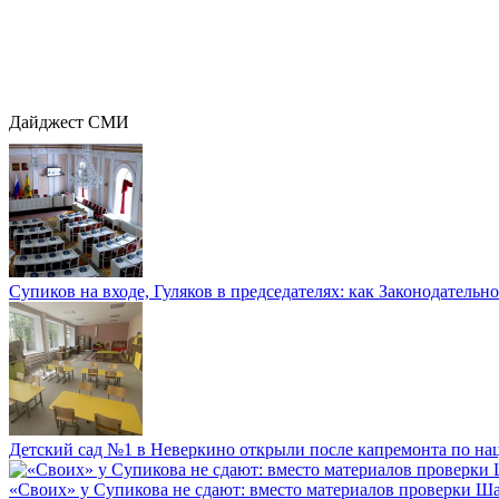
Дайджест СМИ
Супиков на входе, Гуляков в председателях: как Законодательно
Детский сад №1 в Неверкино открыли после капремонта по нац
«Своих» у Супикова не сдают: вместо материалов проверки Шар