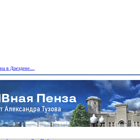
 в Дрездене....