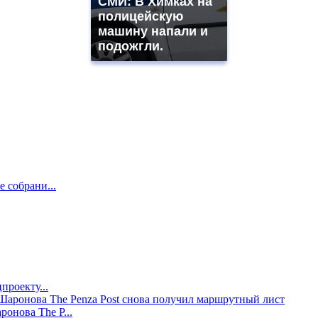
СМИ: В Химках на
полицейскую
машину напали и
подожгли.
е собрани...
проекту...
онова The P...