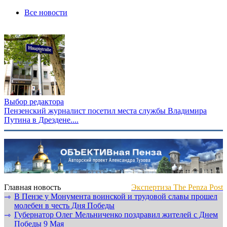
Все новости
Выбор редактора
Пензенский журналист посетил места службы Владимира
Путина в Дрездене....
Главная новость
Экспертиза The Penza Post
В Пензе у Монумента воинской и трудовой славы прошел
⇾
молебен в честь Дня Победы
Губернатор Олег Мельниченко поздравил жителей с Днем
⇾
Победы 9 Мая