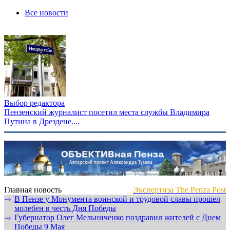
Все новости
Выбор редактора
Пензенский журналист посетил места службы Владимира
Путина в Дрездене....
Главная новость
Экспертиза The Penza Post
В Пензе у Монумента воинской и трудовой славы прошел
⇾
молебен в честь Дня Победы
Губернатор Олег Мельниченко поздравил жителей с Днем
⇾
Победы 9 Мая