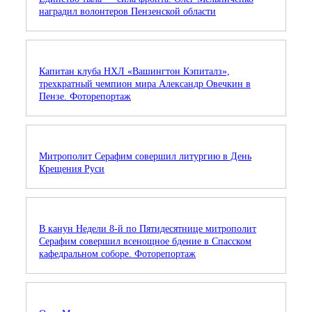
наградил волонтеров Пензенской области
Капитан клуба НХЛ «Вашингтон Кэпиталз»,
трехкратный чемпион мира Александр Овечкин в
Пензе. Фоторепортаж
Митрополит Серафим совершил литургию в День
Крещения Руси
В канун Недели 8-й по Пятидесятнице митрополит
Серафим совершил всенощное бдение в Спасском
кафедральном соборе. Фоторепортаж