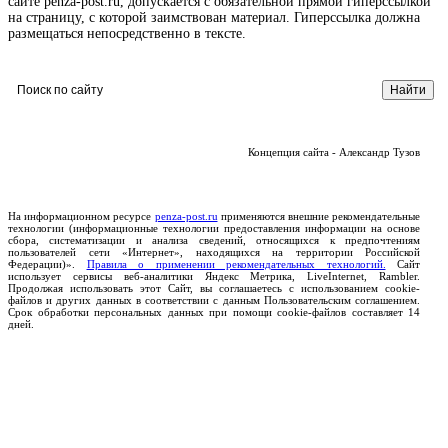
сайте penza-post.ru, допускается с обязательной прямой гиперссылкой
на страницу, с которой заимствован материал. Гиперссылка должна
размещаться непосредственно в тексте.
Концепция сайта - Александр Тузов
На информационном ресурсе
penza-post.ru
применяются внешние рекомендательные
технологии (информационные технологии предоставления информации на основе
сбора, систематизации и анализа сведений, относящихся к предпочтениям
пользователей сети «Интернет», находящихся на территории Российской
Федерации)».
Правила о применении рекомендательных технологий.
Сайт
использует сервисы веб-аналитики Яндекс Метрика, LiveInternet, Rambler.
Продолжая использовать этот Сайт, вы соглашаетесь с использованием cookie-
файлов и других данных в соответствии с данным Пользовательским соглашением.
Срок обработки персональных данных при помощи cookie-файлов составляет 14
дней.