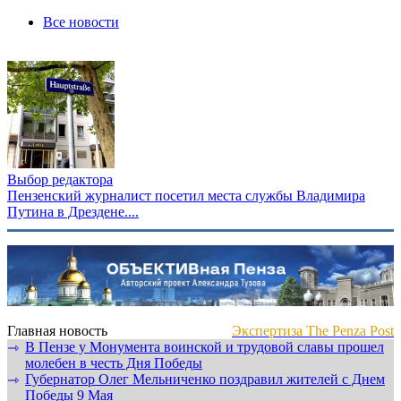
Все новости
Выбор редактора
Пензенский журналист посетил места службы Владимира
Путина в Дрездене....
Главная новость
Экспертиза The Penza Post
В Пензе у Монумента воинской и трудовой славы прошел
⇾
молебен в честь Дня Победы
Губернатор Олег Мельниченко поздравил жителей с Днем
⇾
Победы 9 Мая