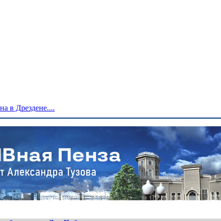
 в Дрездене....