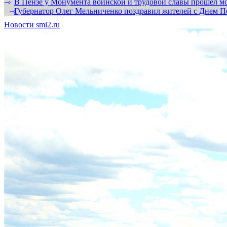
В Пензе у Монумента воинской и трудовой славы прошел мо
⇾
Губернатор Олег Мельниченко поздравил жителей с Днем П
⇾
Новости smi2.ru