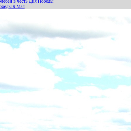
лебен в честь Дня Победы
обеды 9 Мая